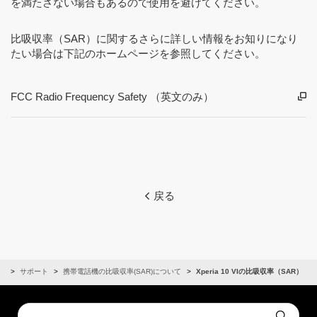
を満たさない場合もあるので使用を避けてください。
比吸収率（SAR）に関するさらに詳しい情報をお知りになり
たい場合は下記のホームページを参照してください。
FCC Radio Frequency Safety （英文のみ）
戻る
話
サポート
携帯電話機の比吸収率(SAR)について
Xperia 10 VIの比吸収率（SAR）
Conduct