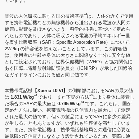
ています。
※1
電波の人体吸収に関する国の技術基準
は、人体の近くで使用
する携帯電話機などの無線機器から送出される電波が人間の
健康に影響を及ぼさないよう、科学的根拠に基づいて定めら
れたものであり、人体に吸収される電波の平均エネルギー量
を表す比吸収率（SAR：Specific Absorption Rate）について、
2W /kg の許容値を超えないこととしています。この許容値
は、使用者の年齢や身体の大きさに関係なく十分に安全な値
として設定されており、世界保健機関（WHO）と協力関係に
ある国際非電離放射線防護委員会（ICNIRP）が示した国際的
なガイドラインにおける値と同じ値です。
本携帯電話機
【Xperia 10 VI】
の側頭部におけるSARの最大値
※2
※3
は
1.831 W/kg
であり、また下記の方法
により身体に装着し
※2
た場合のSARの最大値は
0.745 W/kg
です。これらは、国が
定めた方法に従い、携帯電話機の送信電力を最大にして測定
された最大の値です。個々の製品によってSARに多少の差異
が生じることもありますが、いずれも許容値を満たしていま
す。また、携帯電話機は、携帯電話基地局との通信に必要な
最低限の送信電力になるよう設計されているため、実際に通