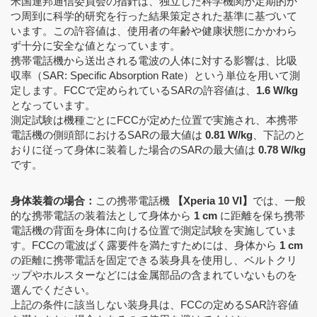
米国連邦通信委員会の指針は、独立した科学機関が定期的か
つ周到に科学的研究を行った結果策定された基準に基づいて
います。この許容値は、使用者の年齢や健康状態にかかわら
ず十分に安全な値となっています。
携帯電話機から送出される電波の人体に対する影響は、比吸
収率（SAR: Specific Absorption Rate）という単位を用いて測
定します。FCCで定められているSARの許容値は、
1.6 W/kg
となっています。
測定試験は機種ごとにFCCが定めた位置で実施され、本携帯
電話機の側頭部におけるSARの最大値は
0.81 W/kg
、下記のと
おりに従って身体に装着した場合のSARの最大値は
0.78 W/kg
です。
身体装着の場合：
この携帯電話機
【Xperia 10 VI】
では、一般
的な携帯電話の装着法として身体から
1 cm
に距離を保ち携帯
電話機の背面を身体に向ける位置で測定試験を実施していま
す。FCCの電波ばく露要件を満たすためには、身体から
1 cm
の距離に携帯電話を固定できる装身具を使用し、ベルトクリ
ップやホルスターなどには金属部品の含まれていないものを
選んでください。
上記の条件に該当しない装身具は、FCCの定めるSAR許容値