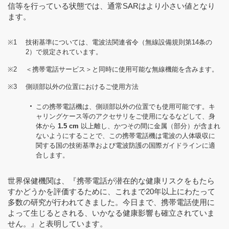
信等を行っている状態では、通常SARはより小さい値となり
ます。
※1
技術基準については、電波法関連省令（無線設備規則第14条の
2）で規定されています。
※2
＜携帯電話サービス＞と同時に使用可能な無線機能を含みます。
※3
側頭部以外の位置におけるご使用方法
この携帯電話機は、側頭部以外の位置でも使用可能です。キ
ャリングケース等のアクセサリをご使用になるなどして、身
体から
1.5 cm
以上離し、かつその間に金属（部分）が含まれ
ないようにすることで、この携帯電話機は電波の人体吸収に
関する国の技術基準および電波防護の国際ガイドラインに適
合します。
世界保健機関は、『携帯電話が潜在的な健康リスクをもたら
すかどうかを評価するために、これまで20年以上にわたって
多数の研究が行われてきました。今日まで、携帯電話使用に
よって生じるとされる、いかなる健康影響も確立されていま
せん。』と表明しています。