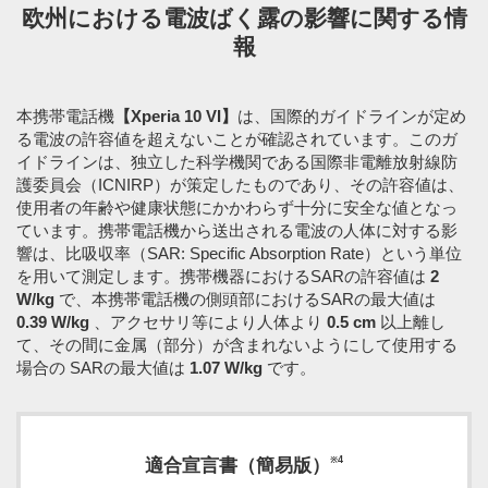
欧州における電波ばく露の影響に関する情
報
本携帯電話機
【Xperia 10 VI】
は、国際的ガイドラインが定め
る電波の許容値を超えないことが確認されています。このガ
イドラインは、独立した科学機関である国際非電離放射線防
護委員会（ICNIRP）が策定したものであり、その許容値は、
使用者の年齢や健康状態にかかわらず十分に安全な値となっ
ています。携帯電話機から送出される電波の人体に対する影
響は、比吸収率（SAR: Specific Absorption Rate）という単位
を用いて測定します。携帯機器におけるSARの許容値は
2
W/kg
で、本携帯電話機の側頭部におけるSARの最大値は
0.39 W/kg
、アクセサリ等により人体より
0.5 cm
以上離し
て、その間に金属（部分）が含まれないようにして使用する
場合の SARの最大値は
1.07 W/kg
です。
※4
適合宣言書（簡易版）