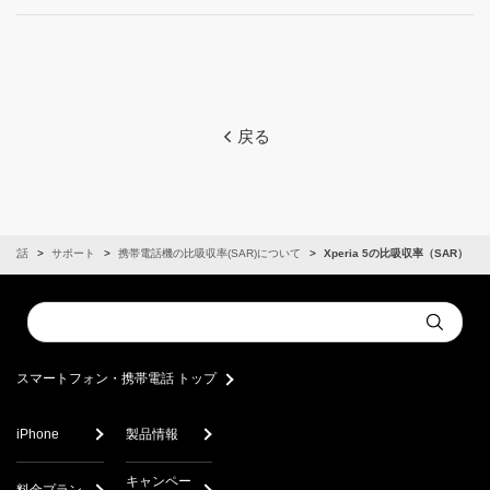
戻る
帯電話
サポート
携帯電話機の比吸収率(SAR)について
Xperia 5の比吸収率（SAR）
Conduct
Submit
a
search
スマートフォン・携帯電話 トップ
iPhone
製品情報
キャンペー
料金プラン