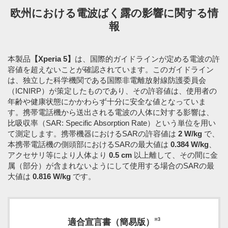
欧州における電波ばく露の影響に関する情
報
本製品
【Xperia 5】
は、国際的ガイドラインが定める電波の許
容値を超えないことが確認されています。このガイドライン
は、独立した科学機関である国際非電離放射線防護委員会
（ICNIRP）が策定したものであり、その許容値は、使用者の
年齢や健康状態にかかわらず十分に安全な値となっていま
す。携帯電話機から送出される電波の人体に対する影響は、
比吸収率（SAR: Specific Absorption Rate）という単位を用い
て測定します。携帯機器におけるSARの許容値は
2 W/kg
で、
本携帯電話機の側頭部におけるSARの最大値は
0.384 W/kg
、
アクセサリ等により人体より
0.5 cm
以上離して、その間に金
属（部分）が含まれないようにして使用する場合のSARの最
大値は
0.816 W/kg
です。
※3
適合宣言書（簡易版）