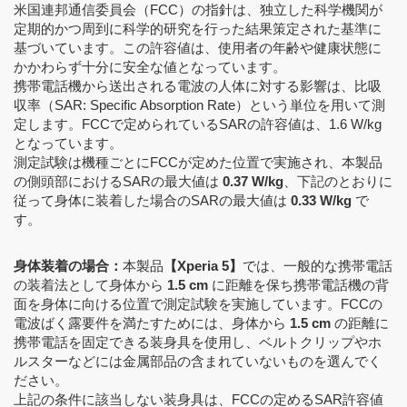
米国連邦通信委員会（FCC）の指針は、独立した科学機関が
定期的かつ周到に科学的研究を行った結果策定された基準に
基づいています。この許容値は、使用者の年齢や健康状態に
かかわらず十分に安全な値となっています。
携帯電話機から送出される電波の人体に対する影響は、比吸
収率（SAR: Specific Absorption Rate）という単位を用いて測
定します。FCCで定められているSARの許容値は、1.6 W/kg
となっています。
測定試験は機種ごとにFCCが定めた位置で実施され、本製品
の側頭部におけるSARの最大値は
0.37 W/kg
、下記のとおりに
従って身体に装着した場合のSARの最大値は
0.33 W/kg
で
す。
身体装着の場合：
本製品
【Xperia 5】
では、一般的な携帯電話
の装着法として身体から
1.5 cm
に距離を保ち携帯電話機の背
面を身体に向ける位置で測定試験を実施しています。FCCの
電波ばく露要件を満たすためには、身体から
1.5 cm
の距離に
携帯電話を固定できる装身具を使用し、ベルトクリップやホ
ルスターなどには金属部品の含まれていないものを選んでく
ださい。
上記の条件に該当しない装身具は、FCCの定めるSAR許容値