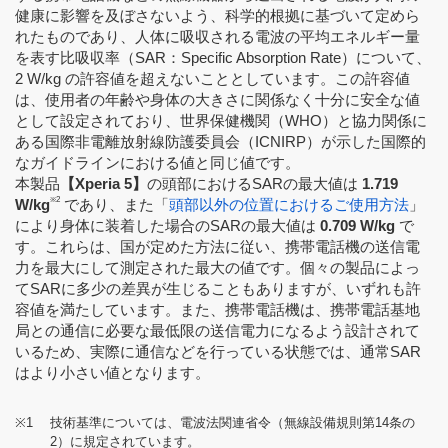
健康に影響を及ぼさないよう、科学的根拠に基づいて定めら
れたものであり、人体に吸収される電波の平均エネルギー量
を表す比吸収率（SAR：Specific Absorption Rate）について、
2 W/kg の許容値を超えないこととしています。この許容値
は、使用者の年齢や身体の大きさに関係なく十分に安全な値
として設定されており、世界保健機関（WHO）と協力関係に
ある国際非電離放射線防護委員会（ICNIRP）が示した国際的
なガイドラインにおける値と同じ値です。
本製品
【Xperia 5】
の頭部におけるSARの最大値は
1.719
※2
W/kg
であり、また「
頭部以外の位置におけるご使用方法
」
により身体に装着した場合のSARの最大値は
0.709 W/kg
で
す。これらは、国が定めた方法に従い、携帯電話機の送信電
力を最大にして測定された最大の値です。個々の製品によっ
てSARに多少の差異が生じることもありますが、いずれも許
容値を満たしています。また、携帯電話機は、携帯電話基地
局との通信に必要な最低限の送信電力になるよう設計されて
いるため、実際に通信などを行っている状態では、通常SAR
はより小さい値となります。
※1
技術基準については、電波法関連省令（無線設備規則第14条の
2）に規定されています。