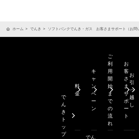
ホーム
でんき
ソフトバンクでんき・ガス お客さまサポート（お問
ご
利
お
キ
用
客
お
ャ
開
さ
引
料
ン
始
ま
っ
金
ペ
ま
サ
で
越
ー
で
ポ
ん
し
ン
の
ー
き
流
ト
ト
れ
ッ
プ
でん