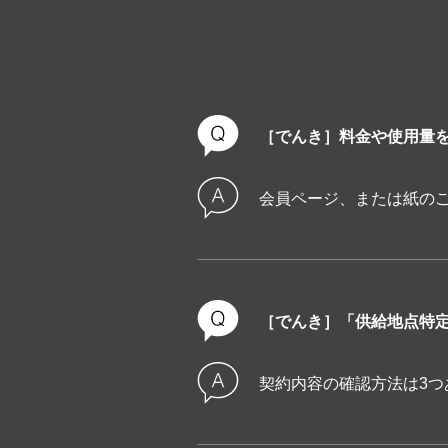
Yahoo!BBご契約の方は上記
［でんき］料金や使用量
会員ページ、または紙の
［でんき］「供給地点特
契約内容の確認方法は3