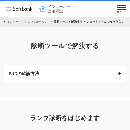
インターネット
固定電話
MENU
る
インターネットにつながらない
診断ツールで解決する-インターネットにつながらない
診断ツールで解決する
S-IDの確認方法
以下のいずれかでご確認いただけます。
（1）
オンラインで確認する
お客様情報を入力いただくことでSIDの確認ができ
ランプ診断をはじめます
ます。
詳細は
こちら
から