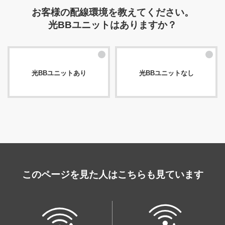
(「URLからS-IDを確認する方法」をご確認くださ
お客様の配線環境を教えてください。
い。)
光BBユニットはありますか？
（2）
書類で確認する
お手元にある「ご利用開始のご案内」の「認証
ID(S‒ID)」欄のご確認をお願いします。
光BBユニットあり
光BBユニットなし
・
連絡先電話番号に「携帯電話番号」をご登録いただ
いた方はご利用開始のご案内をSMSでお送りして
おります。
このページを見た人はこちらも見ています