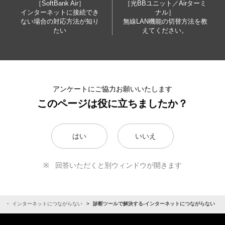
［SoftBank Air］
［光BBユニット／Airターミ
インターネットに接続でき
ナル］
ない場合の対応方法が知り
無線LAN機能の切替方法を教
たい
えてください。
アンケートにご協力お願いいたします
このページは役に立ちましたか？
はい
いいえ
回答いただくと別ウィンドウが開きます
る
インターネットにつながらない
診断ツールで解決する-インターネットにつながらない