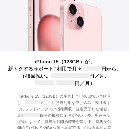
iPhone 15（128GB）が、
＊
新トクするサポート
利用で月々
円から。
（48回払い。
円／月、
円／月）
【iPhone 15（128GB）の場合】＊〇48回払いで購入
し、
ヵ月目に特典利用を申し込み、翌月末ま
でにソフトバンクでの機種回収・査定完了した場合、
最大
回分の機種代金お支払い不要。申込み状
況等によって、特典受付開始時期が異なる。特典受付
開始日はMy SoftBank等で確認可能。〇査定条件を満