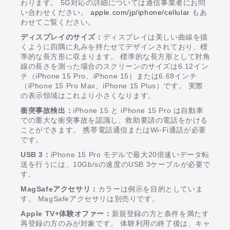
わります。 5G対応の詳細については通信事業者にお問
い合わせください。
apple.com/jp/iphone/cellular
もあ
わせてご覧ください。
ディスプレイのサイズ：
ディスプレイは美しい曲線を描
くように四隅に丸みを持たせてデザインされており、標
準的な長方形に収まります。 標準的な長方形として対角
線の長さを測った場合のスクリーンのサイズは6.12イン
チ（iPhone 15 Pro、iPhone 15）または6.69インチ
（iPhone 15 Pro Max、iPhone 15 Plus）です。 実際
の表示領域はこれより小さくなります。
衝突事故検出：
iPhone 15 と iPhone 15 Pro は自動車
での重大な衝突事故を認識し、救助要請の電話をかける
ことができます。 携帯電話通信またはWi-Fi通話が必要
です。
USB 3：
iPhone 15 Pro モデルで最大20倍速いデータ転
送を行うには、10Gb/sの速度のUSB 3ケーブルが必要で
す。
MagSafeアクセサリ：
カラーは例示を目的としていま
す。 MagSafeアクセサリは別売りです。
Apple TV+体験オファー：
新規登録の方と条件を満たす
再登録の方のみが対象です。 体験利用の終了後は、キャ