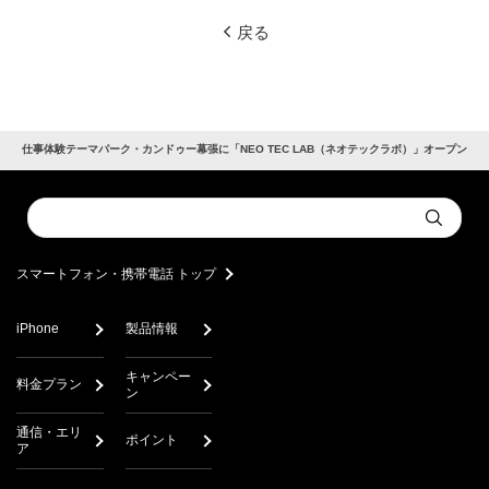
戻る
仕事体験テーマパーク・カンドゥー幕張に「NEO TEC LAB（ネオテックラボ）」オープン
Conduct
Submit
a
search
スマートフォン・携帯電話 トップ
iPhone
製品情報
キャンペー
料金プラン
ン
通信・エリ
ポイント
ア