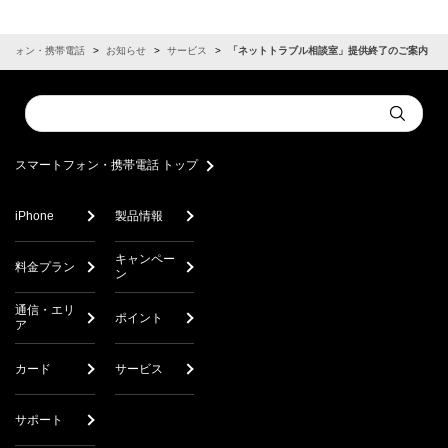
トフォン・携帯電話
お知らせ
サービス
「ネットトラブル相談室」提供終了のご案内
Conduct
Submit
a
search
スマートフォン・携帯電話 トップ
iPhone
製品情報
キャンペー
料金プラン
ン
通信・エリ
ポイント
ア
カード
サービス
サポート