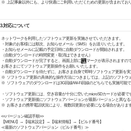
※ 上記事象以外にも、より快適にご利用いただくための更新が含まれてお
3.対応について
ネットワークを利用したソフトウェア更新を実施させていただきます。
・対象のお客様には順次、お知らせメール（SMS）をお送りいたします。
・お知らせメールに記載の予定日時に自動ダウンロードが開始されます。
（自動ダウンロードの時間変更・取消はできません）
・自動ダウンロードが完了すると、画面上部に
マークが表示されますの
お客さまにてソフトウェア更新操作をお願いいたします。
・自動ダウンロードを待たずに、お客さま自身で即時ソフトウェア更新を実
※ ソフトウェア更新の具体的な操作方法につきましては、上記のソフトウ
※ ソフトウェアのダウンロードは3G回線/Wi-Fi回線のどちらでも実施可能
・ソフトウェア更新には、空き容量が十分に空いたmicroSDカードが必要で
・ソフトウェア更新後にソフトウェアバージョンが最新バージョンと異なる
※ お客さまの携帯電話状況により、複数回更新が必要になる場合がありま
<<バージョン確認手順>>
【MENU】→【端末設定】→【端末情報】→【ビルド番号】
≪最新のソフトウェアバージョン（ビルド番号）≫