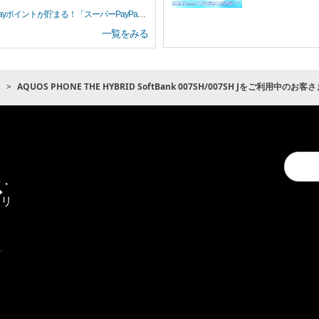
イントが貯まる！「スーパーPayPayクーポン」
一覧をみる
ト
AQUOS PHONE THE HYBRID SoftBank 007SH/007SH Jをご利用中のお客
Conduc
通
a
信・
search
エリ
ア