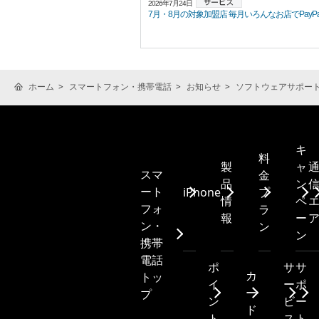
2026年7月24日
7月・8月の対象加盟店 毎月いろんなお店でPayPayポ
ホーム
スマートフォン・携帯電話
お知らせ
ソフトウェアサポー
キ
料
製
ャ
スマ
金
品
ン
ート
iPhone
プ
情
ペ
フォ
ラ
報
ー
ン・
ン
ン
携帯
電話
ポ
サ
サ
カ
トッ
イ
ー
ポ
ー
プ
ン
ビ
ー
ド
ト
ス
ト