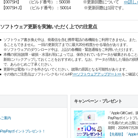
【007SH】 （ビルド番号）：S0038 ※更新回数について
<<詳し
【007SH J】 （ビルド番号）：S0014 ※更新回数は1回です。
ソフトウェア更新を実施いただく上での注意点
ソフトウェア書き換え中は、発着信を含む携帯電話の各機能をご利用できません。また、緊急
ることもできません。 一回の更新完了までに最大20分程度かかる場合があります。
※ソフトウェアのダウンロード中は、上記の各機能・緊急通報をご利用いただけます。
本機の状況(故障・破損・水濡れ等)によっては、保存されているデータが破棄されること
新前にバックアップしておくことをおすすめします。なお、データが消去した場合の損
で、あらかじめご了承ください。
更新中は電池パックを外さないでください。故障の原因となる可能性があります。
その他のご注意点はソフトバンクモバイルHP
<<ソフトウェアアップデート>>
をご確認
キャンペーン・プレゼント
「Apple Gift 
PayPayポイント
るご案内
※先着のため上限
期間：2026年7月2
PayPayポイントプレゼント！
【先着順】「Apple G