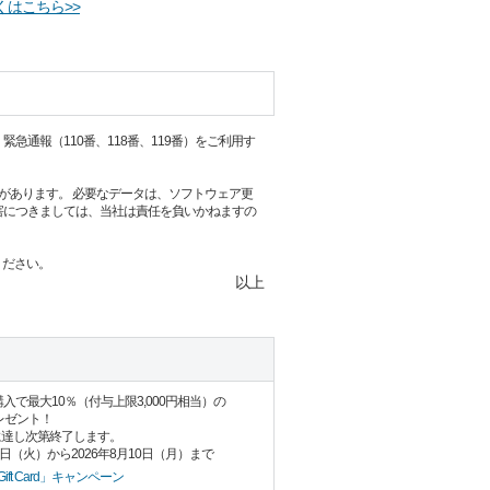
くはこちら>>
通報（110番、118番、119番）をご利用す
があります。 必要なデータは、ソフトウェア更
害につきましては、当社は責任を負いかねますの
ください。
以上
Card」購入で最大10％（付与上限3,000円相当）の
プレゼント！
に達し次第終了します。
8日（火）から2026年8月10日（月）まで
ift Card」キャンペーン