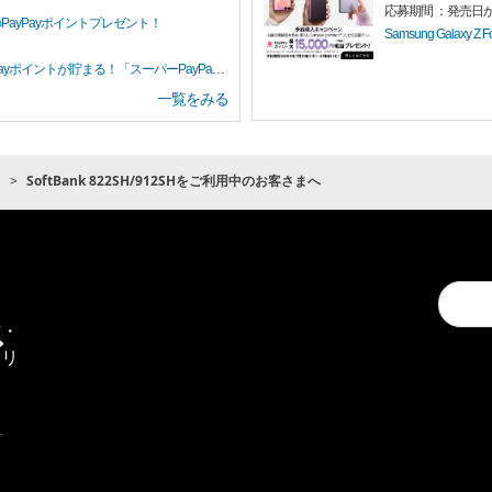
応募期間 ：発売日か
PayPayポイントプレゼント！
Samsung Galaxy Z 
イントが貯まる！「スーパーPayPayクーポン」
一覧をみる
ト
SoftBank 822SH/912SHをご利用中のお客さまへ
Conduc
通
a
信・
search
エリ
ア