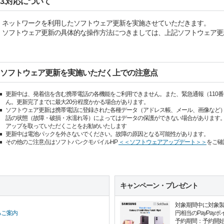
3.対応について
ネットワークを利用したソフトウェア更新を実施させていただきます。
ソフトウェア更新の具体的な操作方法につきましては、上記ソフトウェア更
ソフトウェア更新を実施いただく上での注意点
更新中は、発着信を含む携帯電話の各機能をご利用できません。また、緊急通報（110番、
ん。更新完了までに最大20分程度かかる場合があります。
ソフトウェア更新は携帯電話に登録された各種データ（アドレス帳、メール、画像など
話の状態（故障・破損・水濡れ等）によってはデータの保護ができない場合があります
アップを取っていただくことをお勧めいたします
更新中は電池パックを外さないでください。故障の原因となる可能性があります。
その他のご注意点はソフトバンクモバイルHP
＜＜ソフトウェアアップデート＞＞
をご確
キャンペーン・プレゼント
対象期間中に対象製品
円相当のPayPay
るご案内
予約期間：予約開