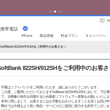
iPhone 17 Pro 発売中
M
・携帯電話
iPhone
製品情報
料金プラン
キャンペーン
SoftBank 822SH/912SHをご利用中のお客さまへ
SoftBank 822SH/912SHをご利用中のお客
平素はソフトバンクをご利用いただき、誠にありがとうございます。
この度、ご愛用いただいておりますSoftBank 822SH/912SHにおいて
で、当事象の発生を回避するため最新ソフトウェアへ更新をお願いいたしま
本件に関しまして、お客さまにはお手数をおかけしますことを深くお詫び申
弊社では今後もより良い商品・サービスのご提供に努力する所存でございま