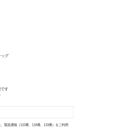
ラッグ
能です
い
急通報（110番、118番、119番）をご利用