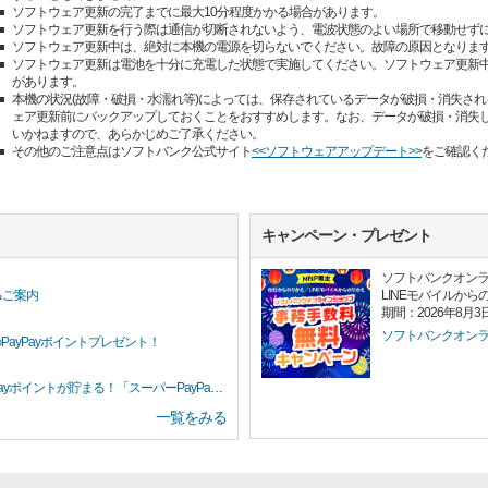
ソフトウェア更新の完了までに最大10分程度かかる場合があります。
ソフトウェア更新を行う際は通信が切断されないよう、電波状態のよい場所で移動せず
ソフトウェア更新中は、絶対に本機の電源を切らないでください。故障の原因となりま
ソフトウェア更新は電池を十分に充電した状態で実施してください。ソフトウェア更新
があります。
本機の状況(故障・破損・水濡れ等)によっては、保存されているデータが破損・消失され
ェア更新前にバックアップしておくことをおすすめします。なお、データが破損・消失
いかねますので、あらかじめご了承ください。
その他のご注意点はソフトバンク公式サイト
<<ソフトウェアアップデート>>
をご確認く
キャンペーン・プレゼント
ソフトバンクオン
LINEモバイルから
るご案内
期間：2026年8月3
ソフトバンクオン
PayPayポイントプレゼント！
イントが貯まる！「スーパーPayPayクーポン」
一覧をみる