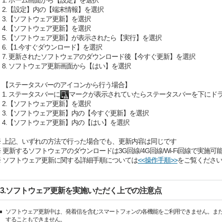
1. ホーム画面から【設定】を選択
2.【設定】内の【端末情報】を選択
3.【ソフトウェア更新】を選択
4.【ソフトウェア更新】を選択
5.【ソフトウェア更新】が表示されたら【実行】を選択
6.【1.今すぐダウンロード】を選択
7. 更新されたソフトウェアのダウンロード後【今すぐ更新】を選択
8. ソフトウェア更新画面から【はい】を選択
【ステータスバーのアイコンから行う場合】
1. ステータスバーに
マークが表示されていたらステータスバーを下にド
2.【ソフトウェア更新】を選択
3.【ソフトウェア更新】内の【今すぐ更新】を選択
4.【ソフトウェア更新】内の【はい】を選択
※ 上記、いずれの方法で行った場合でも、更新内容は同じです
※ 更新するソフトウェアのダウンロードは3G回線/4G回線/Wi-Fi回線で実施可
※ ソフトウェア更新に関する詳細手順については
<<操作手順>>
をご覧くださ
3.ソフトウェア更新を実施いただく上での注意点
ソフトウェア更新中は、発着信を含むスマートフォンの各機能をご利用できません。また、緊
することもできません。