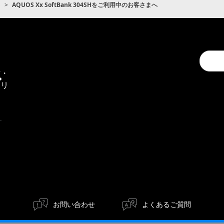
ト
AQUOS Xx SoftBank 304SHをご利用中のお客さまへ
Conduc
通
a
信・
search
エリ
ア
お問い合わせ
よくあるご質問