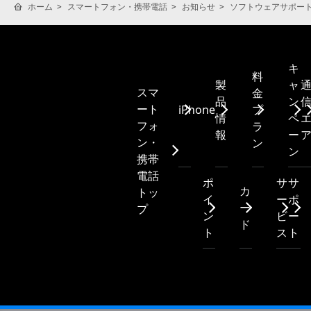
ホーム
スマートフォン・携帯電話
お知らせ
ソフトウェアサポー
キ
料
製
ャ
スマ
金
品
ン
ート
iPhone
プ
情
ペ
フォ
ラ
報
ー
ン・
ン
ン
携帯
電話
ポ
サ
サ
カ
トッ
イ
ー
ポ
ー
プ
ン
ビ
ー
ド
ト
ス
ト