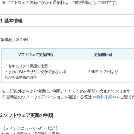
※ ソフトウェア更新にかかる通信料は、自動/手動ともに無料です。
1. 基本情報
象機種：304SH
ソフトウェア更新内容
更新開始日
・セキュリティ機能の改善
・まれにWi-Fiテザリングができない場
2015年9月29日より
合がある事象の改善
※ 上記以外にもより快適にご利用いただくための更新が含まれております
※ 更新後のソフトウェアバージョンを確認する際は
<<操作手順>>
をご覧く
2.ソフトウェア更新の手順
【メインメニューから行う場合】