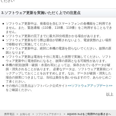
ください
3.ソフトウェア更新を実施いただく上での注意点
ソフトウェア更新中は、発着信を含むスマートフォンの各機能をご利用でき
ません。また、緊急通報（110番、118番、119番）をご利用することもでき
ません。
ソフトウェア更新の完了までに最大20分程度かかる場合があります。
ソフトウェア更新を行う際は通信が切断されないよう、電波状態のよい場所
で移動せずに実施してください。
ソフトウェア更新中は、絶対に本機の電源を切らないでください。故障の原
因となります。
ソフトウェア更新は電池を十分に充電した状態で実施してください。ソフト
ウェア更新中に電池切れになると、故障の原因となる可能性があります。
本機の状況(故障・破損・水濡れ等)によっては、保存されているデータが破
損・消失されることがあります。 必要なデータは、ソフトウェア更新前にバ
ックアップしておくことをおすすめします。なお、データが破損・消失した
場合の損害につきましては、当社は責任を負いかねますので、あらかじめご
了承ください。
その他のご注意点はソフトバンク公式サイト
<<ソフトウェアアップデート>>
をご確認ください。
以上
ン・携帯電話
お知らせ
ソフトウェアサポート
AQUOS Xx2をご利用中のお客さまへ