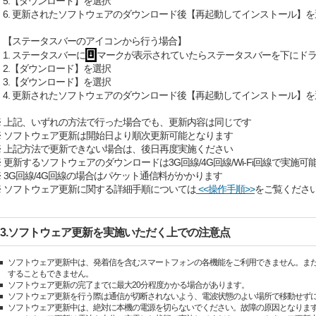
5.【ダウンロード】を選択
6. 更新されたソフトウェアのダウンロード後【再起動してインストール】を
【ステータスバーのアイコンから行う場合】
1. ステータスバーに
マークが表示されていたらステータスバーを下にド
2.【ダウンロード】を選択
3.【ダウンロード】を選択
4. 更新されたソフトウェアのダウンロード後【再起動してインストール】を
※ 上記、いずれの方法で行った場合でも、更新内容は同じです
※ ソフトウェア更新は開始日より順次更新可能となります
※ 上記方法で更新できない場合は、後日再度実施ください
※ 更新するソフトウェアのダウンロードは3G回線/4G回線/Wi-Fi回線で実施可
※ 3G回線/4G回線の場合はパケット通信料がかかります
※ ソフトウェア更新に関する詳細手順については
<<操作手順>>
をご覧くださ
3.ソフトウェア更新を実施いただく上での注意点
ソフトウェア更新中は、発着信を含むスマートフォンの各機能をご利用できません。また、緊
することもできません。
ソフトウェア更新の完了までに最大20分程度かかる場合があります。
ソフトウェア更新を行う際は通信が切断されないよう、電波状態のよい場所で移動せず
ソフトウェア更新中は、絶対に本機の電源を切らないでください。故障の原因となりま