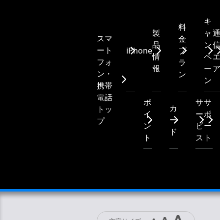
キ
料
製
ャ
スマ
金
品
ン
ート
iPhone
プ
情
ペ
フォ
ラ
報
ー
ン・
ン
ン
携帯
電話
ポ
サ
サ
カ
トッ
イ
ー
ポ
ー
プ
ン
ビ
ー
ド
ト
ス
ト