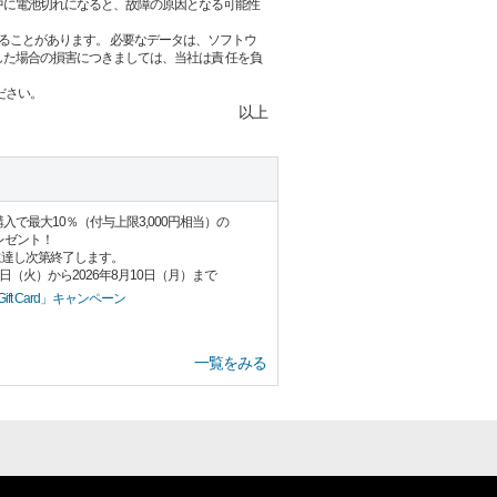
中に電池切れになると、故障の原因となる可能性
ることがあります。 必要なデータは、ソフトウ
た場合の損害につきましては、当社は責 任を負
ださい。
以上
Card」購入で最大10％（付与上限3,000円相当）の
プレゼント！
に達し次第終了します。
8日（火）から2026年8月10日（月）まで
ift Card」キャンペーン
一覧をみる