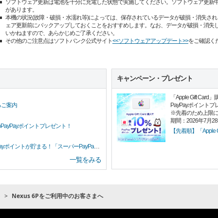
ソフトウェア更新は電池を十分に充電した状態で実施してください。ソフトウェア更新
があります。
本機の状況(故障・破損・水濡れ等)によっては、保存されているデータが破損・消失され
ェア更新前にバックアップしておくことをおすすめします。なお、データが破損・消失し
いかねますので、あらかじめご了承ください。
その他のご注意点はソフトバンク公式サイト
<<ソフトウェアアップデート>>
をご確認く
キャンペーン・プレゼント
「Apple Gift 
PayPayポイント
るご案内
※先着のため上限
期間：2026年7月2
PayPayポイントプレゼント！
【先着順】「Apple G
イントが貯まる！「スーパーPayPayクーポン」
一覧をみる
ト
Nexus 6Pをご利用中のお客さまへ