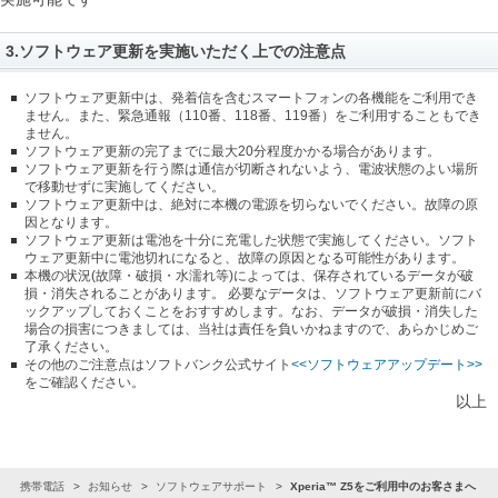
3.ソフトウェア更新を実施いただく上での注意点
ソフトウェア更新中は、発着信を含むスマートフォンの各機能をご利用でき
ません。また、緊急通報（110番、118番、119番）をご利用することもでき
ません。
ソフトウェア更新の完了までに最大20分程度かかる場合があります。
ソフトウェア更新を行う際は通信が切断されないよう、電波状態のよい場所
で移動せずに実施してください。
ソフトウェア更新中は、絶対に本機の電源を切らないでください。故障の原
因となります。
ソフトウェア更新は電池を十分に充電した状態で実施してください。ソフト
ウェア更新中に電池切れになると、故障の原因となる可能性があります。
本機の状況(故障・破損・水濡れ等)によっては、保存されているデータが破
損・消失されることがあります。 必要なデータは、ソフトウェア更新前にバ
ックアップしておくことをおすすめします。なお、データが破損・消失した
場合の損害につきましては、当社は責任を負いかねますので、あらかじめご
了承ください。
その他のご注意点はソフトバンク公式サイト
<<ソフトウェアアップデート>>
をご確認ください。
以上
ン・携帯電話
お知らせ
ソフトウェアサポート
Xperia™ Z5をご利用中のお客さまへ