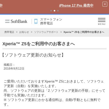
iPhone 17 Pro 発売中
スマートフォン
携帯電話
MENU
ン・携帯電話
お知らせ
ソフトウェアサポート
Xperia™ Z5をご利用中のお客さまへ
Xperia™ Z5をご利用中のお客さまへ
【ソフトウェア更新のお知らせ】
掲載日：
2016年9月12日
ご愛用いただいておりますXperia™ Z5におきまして、ソフトウェ
ア更新（自動）を実施いたします。
尚、ソフトウェアの更新は
「2.ソフトウェア更新の手順」
にそって
手動でも実施いただけます。
※ ソフトウェア更新にかかる通信料は、自動/手動ともに無料で
す。