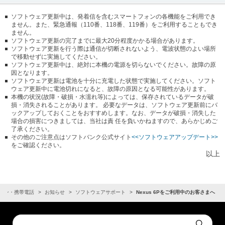
ソフトウェア更新中は、発着信を含むスマートフォンの各機能をご利用でき
ません。また、緊急通報（110番、118番、119番）をご利用することもでき
ません。
ソフトウェア更新の完了までに最大20分程度かかる場合があります。
ソフトウェア更新を行う際は通信が切断されないよう、電波状態のよい場所
で移動せずに実施してください。
ソフトウェア更新中は、絶対に本機の電源を切らないでください。故障の原
因となります。
ソフトウェア更新は電池を十分に充電した状態で実施してください。ソフト
ウェア更新中に電池切れになると、故障の原因となる可能性があります。
本機の状況(故障・破損・水濡れ等)によっては、保存されているデータが破
損・消失されることがあります。 必要なデータは、ソフトウェア更新前にバ
ックアップしておくことをおすすめします。なお、データが破損・消失した
場合の損害につきましては、当社は責 任を負いかねますので、あらかじめご
了承ください。
その他のご注意点はソフトバンク公式サイト
<<ソフトウェアアップデート>>
をご確認ください。
以上
ォン・携帯電話
お知らせ
ソフトウェアサポート
Nexus 6Pをご利用中のお客さまへ
Conduct