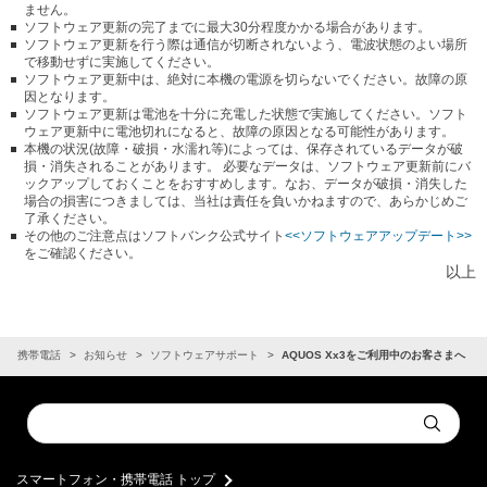
ません。
ソフトウェア更新の完了までに最大30分程度かかる場合があります。
ソフトウェア更新を行う際は通信が切断されないよう、電波状態のよい場所
で移動せずに実施してください。
ソフトウェア更新中は、絶対に本機の電源を切らないでください。故障の原
因となります。
ソフトウェア更新は電池を十分に充電した状態で実施してください。ソフト
ウェア更新中に電池切れになると、故障の原因となる可能性があります。
本機の状況(故障・破損・水濡れ等)によっては、保存されているデータが破
損・消失されることがあります。 必要なデータは、ソフトウェア更新前にバ
ックアップしておくことをおすすめします。なお、データが破損・消失した
場合の損害につきましては、当社は責任を負いかねますので、あらかじめご
了承ください。
その他のご注意点はソフトバンク公式サイト
<<ソフトウェアアップデート>>
をご確認ください。
以上
ン・携帯電話
お知らせ
ソフトウェアサポート
AQUOS Xx3をご利用中のお客さまへ
Conduct
Submit
a
search
スマートフォン・携帯電話 トップ