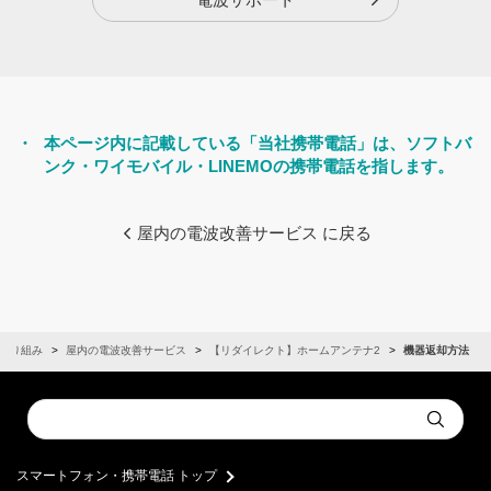
・
本ページ内に記載している「当社携帯電話」は、ソフトバ
ンク・ワイモバイル・LINEMOの携帯電話を指します。
屋内の電波改善サービス に戻る
取り組み
屋内の電波改善サービス
【リダイレクト】ホームアンテナ2
機器返却方法
Conduct
Submit
a
search
スマートフォン・携帯電話 トップ