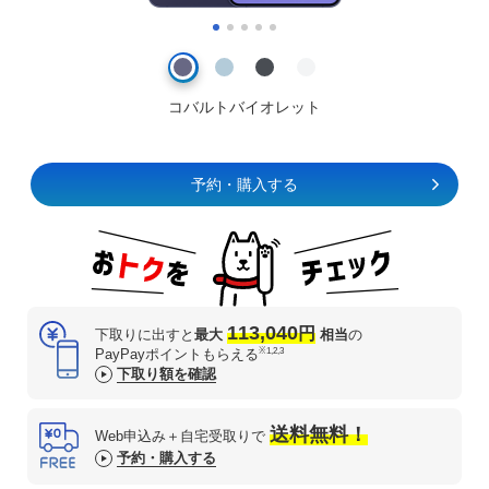
コバルトバイオレット
予約・購入する
113,040
円
下取りに出すと
最大
相当
の
※1,2,3
PayPayポイントもらえる
下取り額を確認
送料無料！
Web申込み＋自宅受取りで
予約・購入する