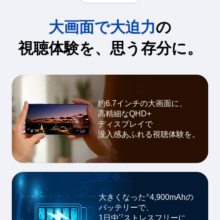
大画面で大迫力
の
視聴体験を、思う存分に。
約6.7インチの大画面に、
高精細なQHD+
ディスプレイで
没入感あふれる視聴体験を。
※
大きくなった
4,900mAhの
バッテリーで、
*7
1日中
ストレスフリーに