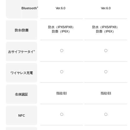
®
Bluetooth
Ver.6.0
Ver.6.0
防水（IPX5/IPX8）
防水（IPX5/IPX8）
防水/防塵
防塵（IP6X）
防塵（IP6X）
〇
〇
®
おサイフケータイ
〇
〇
ワイヤレス充電
指紋/顔
指紋/顔
生体認証
〇
〇
NFC