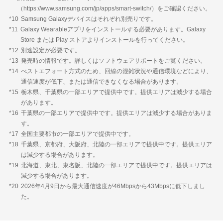
（
https://www.samsung.com/jp/apps/smart-switch/
）をご確認ください。
*10
Samsung Galaxyデバイスはそれぞれ別売りです。
*11
Galaxy Wearableアプリをインストールする必要があります。Galaxy
Store または Play ストアよりインストールを行ってください。
*12
別途設定が必要です。
*13
発売時の情報です。詳しくは
ソフトウェアサポート
をご覧ください。
*14
べストエフォート方式のため、回線の混雑状況や通信環境などにより、
通信速度が低下、または通信できなくなる場合があります。
*15
栃木県、千葉県の一部エリアで提供中です。提供エリアは減少する場合
があります。
*16
千葉県の一部エリアで提供中です。提供エリアは減少する場合がありま
す。
*17
全国主要都市の一部エリアで提供中です。
*18
千葉県、京都府、大阪府、北陸の一部エリアで提供中です。提供エリア
は減少する場合があります。
*19
北海道、東北、東名阪、北陸の一部エリアで提供中です。提供エリアは
減少する場合があります。
*20
2026年4月9日から最大通信速度が46Mbpsから43Mbpsに低下しまし
た。