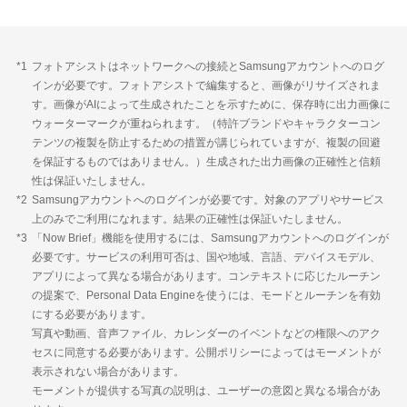
*1
フォトアシストはネットワークへの接続とSamsungアカウントへのログ
インが必要です。フォトアシストで編集すると、画像がリサイズされま
す。画像がAIによって生成されたことを示すために、保存時に出力画像に
ウォーターマークが重ねられます。（特許ブランドやキャラクターコン
テンツの複製を防止するための措置が講じられていますが、複製の回避
を保証するものではありません。）生成された出力画像の正確性と信頼
性は保証いたしません。
*2
Samsungアカウントへのログインが必要です。対象のアプリやサービス
上のみでご利用になれます。結果の正確性は保証いたしません。
*3
「Now Brief」機能を使用するには、Samsungアカウントへのログインが
必要です。サービスの利用可否は、国や地域、言語、デバイスモデル、
アプリによって異なる場合があります。コンテキストに応じたルーチン
の提案で、Personal Data Engineを使うには、モードとルーチンを有効
にする必要があります。
写真や動画、音声ファイル、カレンダーのイベントなどの権限へのアク
セスに同意する必要があります。公開ポリシーによってはモーメントが
表示されない場合があります。
モーメントが提供する写真の説明は、ユーザーの意図と異なる場合があ