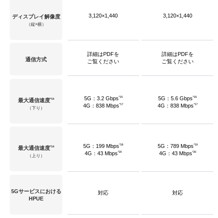
3,120×1,440
3,120×1,440
ディスプレイ解像度
（縦×横）
詳細はPDFを
詳細はPDFを
通信方式
ご覧ください
ご覧ください
*15
*16
5G：3.2 Gbps
5G：5.6 Gbps
*14
最大通信速度
*17
*17
4G：838 Mbps
4G：838 Mbps
（下り）
*18
*19
5G：199 Mbps
5G：789 Mbps
*14
最大通信速度
*20
*20
4G：43 Mbps
4G：43 Mbps
（上り）
5Gサービスにおける
対応
対応
HPUE