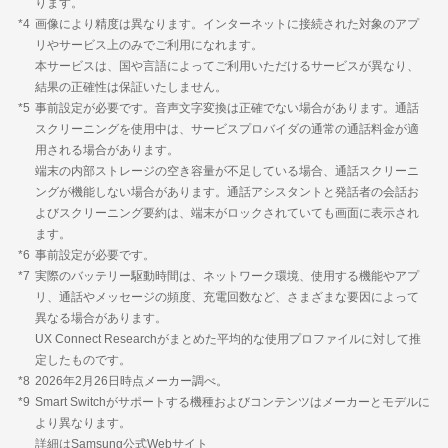
ります。
*4
画像により精度は異なります。インターネットに接続された対象のアプ
リやサービス上のみでご利用になれます。
本サービスは、国や言語によってご利用いただけるサービスが異なり、
結果の正確性は保証いたしません。
*5
事前設定が必要です。音声文字変換は正確でない場合があります。通話
スクリーニングを使用中は、サービスプロバイダの通常の通話料金が適
用される場合があります。
端末の内部ストレージの空き容量が不足している場合、通話スクリーニ
ングが機能しない場合があります。通話アシスタントと発話者の会話お
よびスクリーニング要約は、端末がロックされていても画面に表示され
ます。
*6
事前設定が必要です。
*7
実際のバッテリー駆動時間は、ネットワーク環境、使用する機能やアプ
リ、通話やメッセージの頻度、充電回数など、さまざまな要因によって
異なる場合があります。
UX Connect Researchがまとめた平均的な使用プロファイルに対して推
定したものです。
*8
2026年2月26日時点メーカー調べ。
*9
Smart Switchがサポートする機種およびコンテンツはメーカーとモデルに
より異なります。
詳細はSamsung公式Webサイト