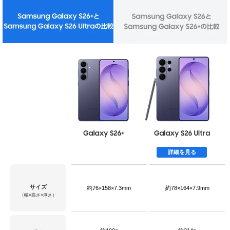
詳細を見る
サイズ
約76×158×7.3mm
約78×164×7.9mm
（幅×高さ×厚さ）