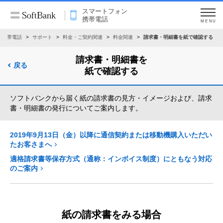
スマートフォン
携帯電話
MENU
・携帯電話
サポート
料金・ご契約関連
料金関連
請求書・明細書を紙で確認する
請求書・明細書を
戻る
紙で確認する
ソフトバンクから届く紙の請求書の見方・イメージおよび、請求
書・明細書の発行についてご案内します。
2019年9月13日（金）以降に通信契約または移動機購入いただい
たお客さまへ
適格請求書等保存方式（通称：インボイス制度）にともなう対応
のご案内
紙の請求書をみる場合