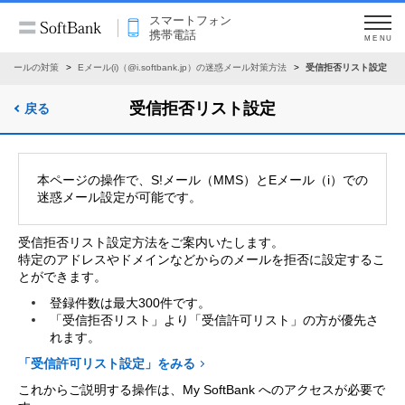
スマートフォン
携帯電話
MENU
惑メールの対策
Eメール(i)（@i.softbank.jp）の迷惑メール対策方法
受信拒否リスト設定
受信拒否リスト設定
戻る
本ページの操作で、S!メール（MMS）とEメール（i）での
迷惑メール設定が可能です。
受信拒否リスト設定方法をご案内いたします。
特定のアドレスやドメインなどからのメールを拒否に設定するこ
とができます。
登録件数は最大300件です。
「受信拒否リスト」より「受信許可リスト」の方が優先さ
れます。
「受信許可リスト設定」をみる
これからご説明する操作は、My SoftBank へのアクセスが必要で