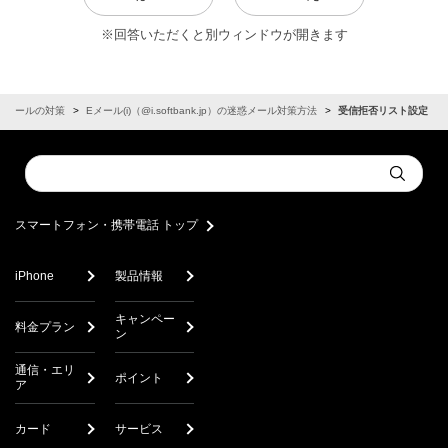
※回答いただくと別ウィンドウが開きます
惑メールの対策
Eメール(i)（@i.softbank.jp）の迷惑メール対策方法
受信拒否リスト設定
Conduct
Submit
a
search
スマートフォン・携帯電話 トップ
iPhone
製品情報
キャンペー
料金プラン
ン
通信・エリ
ポイント
ア
カード
サービス