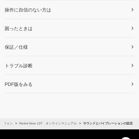
操作に自信のない方は
困ったときは
保証／仕様
トラブル診断
PDF版をみる
ートフォン
Redmi Note 10T オンラインマニュアル
サウンドとバイブレーションの設定