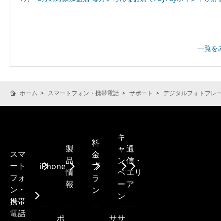
一覧を
ホーム
スマートフォン・携帯電話
サポート
デジタルフォトフレ
キ
料
製
ャ
通
スマ
金
品
ン
信・
ート
iPhone
プ
情
ペ
エリ
フォ
ラ
報
ー
ア
ン・
ン
ン
携帯
電話
ポ
サ
サ