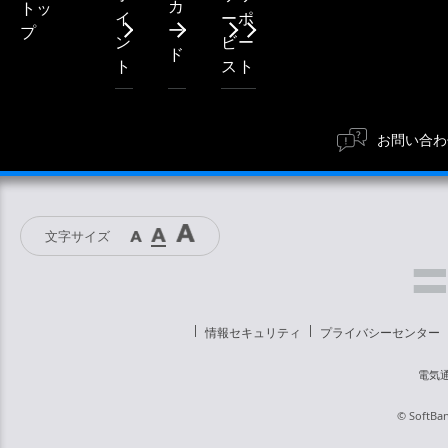
カ
トッ
イ
ー
ポ
ー
プ
ン
ビ
ー
ド
ト
ス
ト
お問い合わ
文字サイズ
情報セキュリティ
プライバシーセンター
電気
© SoftBan