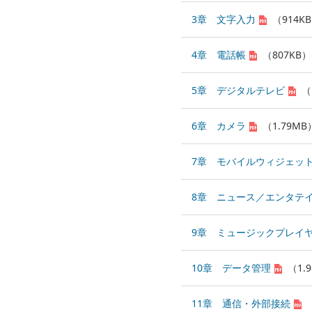
3章 文字入力
（914K
4章 電話帳
（807KB）
5章 デジタルテレビ
（
6章 カメラ
（1.79MB
7章 モバイルウィジェッ
8章 ニュース／エンタテ
9章 ミュージックプレイ
10章 データ管理
（1.
11章 通信・外部接続