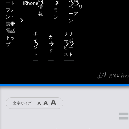
ート
iPhone
プ
情
ペ
エリ
フォ
ラ
報
ー
ア
ン・
ン
ン
携帯
電話
ポ
サ
サ
カ
トッ
イ
ー
ポ
ー
プ
ン
ビ
ー
ド
ト
ス
ト
お問い合わ
文字サイズ