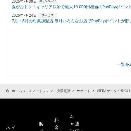
2026年7月30日
夏がおトク！キャリア決済で最大10,000円相当のPayPayポイントプレゼント
2026年7月24日
7月・8月の対象加盟店 毎月いろんなお店でPayPayポイントが貯まる！「スーパーPayPayクーポン
一覧を
ホーム
スマートフォン・携帯電話
サポート
VIERAケータイ® 941
キ
料
製
ャ
通
スマ
金
品
ン
信・