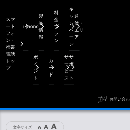
キ
料
製
ャ
通
スマ
金
品
ン
信・
ート
iPhone
プ
情
ペ
エリ
フォ
ラ
報
ー
ア
ン・
ン
ン
携帯
電話
ポ
サ
サ
カ
トッ
イ
ー
ポ
ー
プ
ン
ビ
ー
ド
ト
ス
ト
お問い合わ
文字サイズ