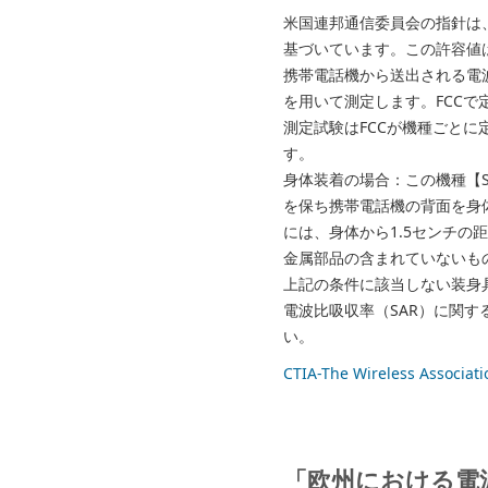
米国連邦通信委員会の指針は
基づいています。この許容値
携帯電話機から送出される電波の人体
を用いて測定します。FCCで定
測定試験はFCCが機種ごと
す。
身体装着の場合：この機種【So
を保ち携帯電話機の背面を身
には、身体から1.5センチ
金属部品の含まれていないも
上記の条件に該当しない装身
電波比吸収率（SAR）に関
い。
CTIA-The Wireless Asso
「欧州における電