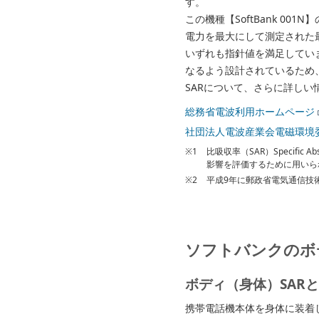
す。
この機種【SoftBank 001N
電力を最大にして測定された
いずれも指針値を満足してい
なるよう設計されているため
SARについて、さらに詳し
総務省電波利用ホームページ
社団法人電波産業会電磁環境
※1
比吸収率（SAR）Specifi
影響を評価するために用いら
※2
平成9年に郵政省電気通信技
ソフトバンクのボ
ボディ（身体）SAR
携帯電話機本体を身体に装着