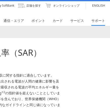
y SoftBank
店舗を探す
オンラインショップ
ENGLISH
通信・エリア
ポイント
カード
サービス
サポート
収率（SAR）
体吸収に関する指針に適合しています。
送出される電波が人間の健康に影響を及
に吸収される電波の平均エネルギー量を
※2
g
の指針値を超えないこととしていま
を含んでおり、世界保健機関（WHO）
際的なガイドラインと同じ値になっていま