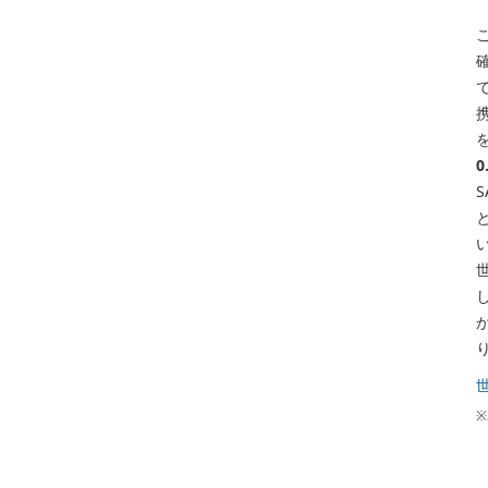
携
0
※