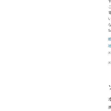
こ
※
※