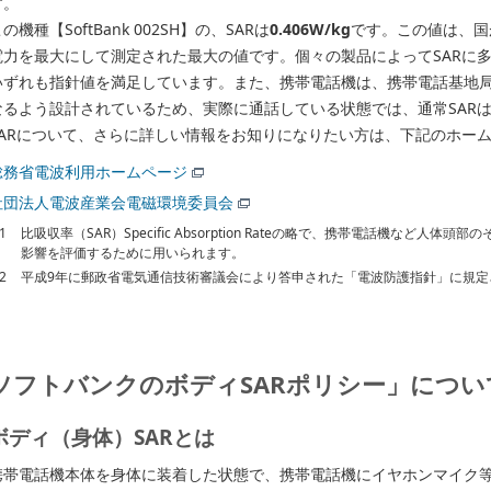
す。
の機種【SoftBank 002SH】の、SARは
0.406W/kg
です。この値は、国
電力を最大にして測定された最大の値です。個々の製品によってSARに
いずれも指針値を満足しています。また、携帯電話機は、携帯電話基地
なるよう設計されているため、実際に通話している状態では、通常SAR
SARについて、さらに詳しい情報をお知りになりたい方は、下記のホー
総務省電波利用ホームページ
社団法人電波産業会電磁環境委員会
1
比吸収率（SAR）Specific Absorption Rateの略で、携帯電話機など
影響を評価するために用いられます。
2
平成9年に郵政省電気通信技術審議会により答申された「電波防護指針」に規定
ソフトバンクのボディSARポリシー」につい
ボディ（身体）SARとは
携帯電話機本体を身体に装着した状態で、携帯電話機にイヤホンマイク