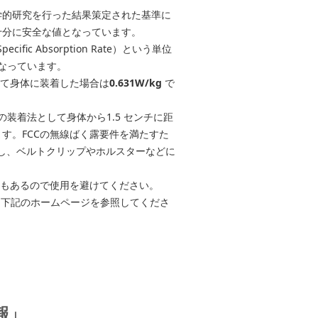
学的研究を行った結果策定された基準に
十分に安全な値となっています。
c Absorption Rate）という単位
となっています。
って身体に装着した場合は
0.631W/kg
で
話の装着法として身体から1.5 センチに距
す。FCCの無線ばく露要件を満たすた
用し、ベルトクリップやホルスターなどに
合もあるので使用を避けてください。
は下記のホームページを参照してくださ
報」