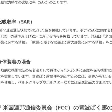
送信電力時での比吸収率（SAR）のことです。
比吸収率（SAR）
6分間連続通話状態で測定した値を掲載しています。ボディSARに関す
（FCC）の基準および欧州における情報を掲載しています。詳細は「米国
影響に関する情報」「欧州における電波ばく露の影響に関する情報」を
身体装着の場合
一般的な携帯電話の装着法として身体から1.5センチに距離を保ち携帯
験を実施しています。無線ばく露要件を満たすためには、身体から1.5 
具を使用し、ベルトクリップやホルスターなどには金属部品の含まれて
「米国連邦通信委員会（FCC）の電波ばく露