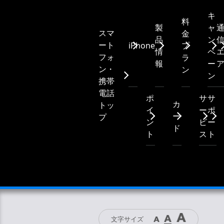
キ
料
製
ャ
スマ
金
品
ン
ート
iPhone
プ
情
ペ
フォ
ラ
報
ー
ン・
ン
ン
携帯
電話
ポ
サ
サ
カ
トッ
イ
ー
ポ
ー
プ
ン
ビ
ー
ド
ト
ス
ト
文字サイズ