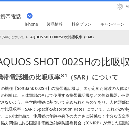
M
・携帯電話
iPhone
製品情報
料金プラン
キャンペーン
(SAR)について
AQUOS SHOT 002SHの比吸収率（SAR）
AQUOS SHOT 002SHの比吸
※1
携帯電話機の比吸収率
（SAR）について
この機種【SoftBank 002SH】の携帯電話機は、国が定めた電波の人
この指針は、人体頭部のそばで使用する携帯電話機などの無線機器から
ぼさないよう、科学的根拠に基づいて定められたものであり、人体頭部
す比吸収率（SAR：SpecificAbsorption Rate）について、これが2W/k
す。この指針値は、使用者の年齢や身体の大きさに関係なく十分な安全率
と協力関係にある国際非電離放射線防護委員会（ICNIRP）が示した国