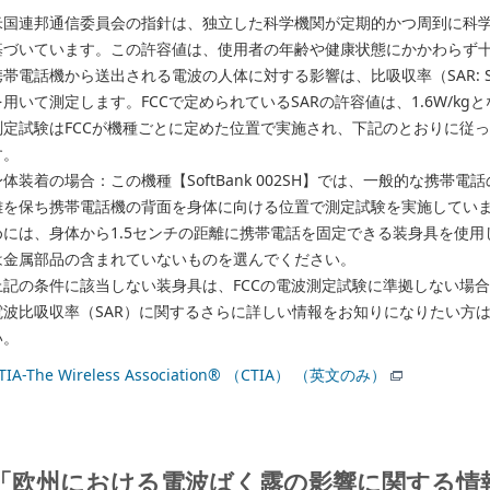
米国連邦通信委員会の指針は、独立した科学機関が定期的かつ周到に科
基づいています。この許容値は、使用者の年齢や健康状態にかかわらず
帯電話機から送出される電波の人体に対する影響は、比吸収率（SAR: Specifi
を用いて測定します。FCCで定められているSARの許容値は、1.6W/kg
測定試験はFCCが機種ごとに定めた位置で実施され、下記のとおりに従
す。
身体装着の場合：この機種【SoftBank 002SH】では、一般的な携帯電
離を保ち携帯電話機の背面を身体に向ける位置で測定試験を実施していま
めには、身体から1.5センチの距離に携帯電話を固定できる装身具を使
は金属部品の含まれていないものを選んでください。
上記の条件に該当しない装身具は、FCCの電波測定試験に準拠しない場
電波比吸収率（SAR）に関するさらに詳しい情報をお知りになりたい方
い。
TIA-The Wireless Association® （CTIA） （英文のみ）
「欧州における電波ばく露の影響に関する情