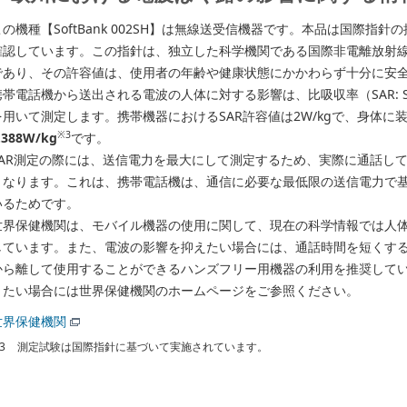
この機種【SoftBank 002SH】は無線送受信機器です。本品は国際指
確認しています。この指針は、独立した科学機関である国際非電離放射線防
であり、その許容値は、使用者の年齢や健康状態にかかわらず十分に安
帯電話機から送出される電波の人体に対する影響は、比吸収率（SAR: Specifi
を用いて測定します。携帯機器におけるSAR許容値は2W/kgで、身体に
※3
.388W/kg
です。
SAR測定の際には、送信電力を最大にして測定するため、実際に通話して
となります。これは、携帯電話機は、通信に必要な最低限の送信電力で
いるためです。
世界保健機関は、モバイル機器の使用に関して、現在の科学情報では人
しています。また、電波の影響を抑えたい場合には、通話時間を短くす
から離して使用することができるハンズフリー用機器の利用を推奨して
りたい場合には世界保健機関のホームページをご参照ください。
世界保健機関
3
測定試験は国際指針に基づいて実施されています。