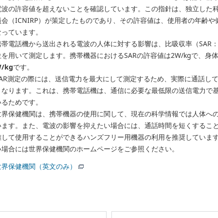
電波の許容値を超えないことを確認しています。この指針は、独立した
員会（ICNIRP）が策定したものであり、その許容値は、使用者の年齢
なっています。
帯電話機から送出される電波の人体に対する影響は、比吸収率（SAR： Specifi
位を用いて測定します。携帯機器におけるSARの許容値は2W/kgで、身
/kg
です。
SAR測定の際には、送信電力を最大にして測定するため、実際に通話して
となります。これは、携帯電話機は、通信に必要な最低限の送信電力で
いるためです。
世界保健機関は、携帯機器の使用に関して、現在の科学情報では人体へ
います。また、電波の影響を抑えたい場合には、通話時間を短くするこ
離して使用することができるハンズフリー用機器の利用を推奨していま
い場合には世界保健機関のホームページをご参照ください。
世界保健機関（英文のみ）