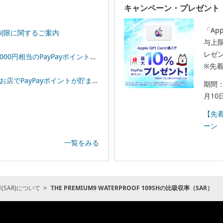
キャンペーン・プレゼント
「App
制限に関するご案内
与上限
レゼ
相当のPayPayポイントプレゼント！
※先
イントが貯まる！「スーパーPayPayクーポン」
期間：
月10
【先着
ーン
一覧をみる
SAR)について
THE PREMIUM9 WATERPROOF 109SHの比吸収率（SAR）