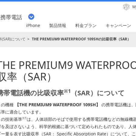
M
・携帯電話
iPhone
製品情報
料金プラン
キャンペーン
(SAR)について
THE PREMIUM9 WATERPROOF 109SHの比吸収率（SAR）
THE PREMIUM9 WATERPRO
収率（SAR）
※1
携帯電話機の比吸収率
（SAR）について
この機種
【THE PREMIUM9 WATERPROOF 109SH】
の携帯電話機は、
基準に適合しています。
※1
この技術基準
は、人体頭部のそばで使用する携帯電話機などの無線機
響を及ぼさないよう、科学的根拠に基づいて定められたものであり、人
ー量を表す比吸収率（SAR： Specific Absorption Rate）について、