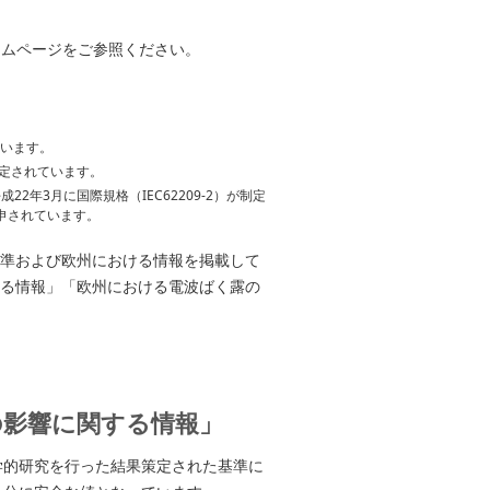
ームページをご参照ください。
ています。
定されています。
年3月に国際規格（IEC62209-2）が制定
申されています。
基準および欧州における情報を掲載して
する情報」「欧州における電波ばく露の
の影響に関する情報」
学的研究を行った結果策定された基準に