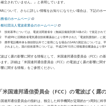
も確立されていません。』と表明しています。
SARについて、さらに詳しい情報をお知りになりたい場合は、下記のホ
総務省のホームページ
一般社団法人電波産業会のホームページ
1
技術基準については、電波法関連省令（無線設備規則第14条の2）で規定され
2
平成9年に旧郵政省電気通信技術審議会により答申された「電波防護指針」に規
3
携帯電話機本体を側頭部以外でご使用になる場合のSARの測定法については、平成22
されました。国の技術基準については、平成23年10月に情報通信審議会より答
電波ばく露の影響に関する情報として、米国連邦通信委員会（FCC）の
います。詳細は「米国連邦通信委員会（FCC）の電波ばく露の影響に関
影響に関する情報」をご参照ください。
「米国連邦通信委員会（FCC）の電波ばく露
米国連邦通信委員会の指針は、独立した科学機関が定期的かつ周到に科