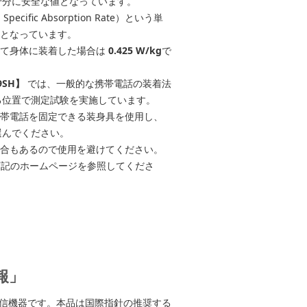
十分に安全な値となっています。
c Absorption Rate）という単
kgとなっています。
って身体に装着した場合は
0.425 W/kg
で
9SH】
では、一般的な携帯電話の装着法
る位置で測定試験を実施しています。
帯電話を固定できる装身具を使用し、
選んでください。
場合もあるので使用を避けてください。
下記のホームページを参照してくださ
報」
信機器です。本品は国際指針の推奨する