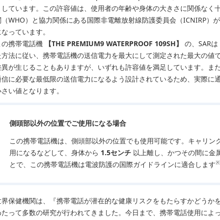
としています。この許容値は、使用者の年齢や身体の大きさに関係なく
関（WHO）と協力関係にある国際非電離放射線防護委員会（ICNIRP
になっています。
この携帯電話機
【THE PREMIUM9 WATERPROOF 109SH】
の、SARは
た方法に従い、携帯電話機の送信電力を最大にして測定された最大の値で
差異が生じることもありますが、いずれも許容値を満足しています。ま
通信に必要な最低限の送信電力になるよう設計されているため、実際に通
小さい値となります。
側頭部以外の位置でご使用になる場合
この携帯電話機は、側頭部以外の位置でも使用可能です。キャリン
用になるなどして、身体から
1.5センチ
以上離し、かつその間に金属
※
とで、この携帯電話機は電波防護の国際ガイドラインに適合します
世界保健機関は、『携帯電話が潜在的な健康リスクをもたらすかどうかを
わたって多数の研究が行われてきました。今日まで、携帯電話使用によ