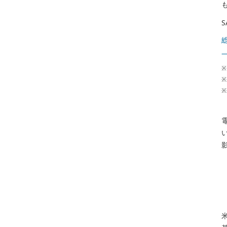
※
※
※