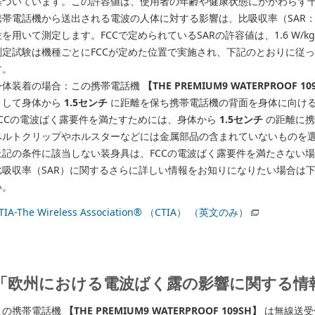
基づいています。この許容値は、使用者の年齢や健康状態にかかわらず
帯電話機から送出される電波の人体に対する影響は、比吸収率（SAR： Specifi
位を用いて測定します。FCCで定められているSARの許容値は、1.6 W/
測定試験は機種ごとにFCCが定めた位置で実施され、下記のとおりに従
す。
身体装着の場合：この携帯電話機
【THE PREMIUM9 WATERPROOF 10
として身体から
1.5センチ
に距離を保ち携帯電話機の背面を身体に向け
FCCの電波ばく露要件を満たすためには、身体から
1.5センチ
の距離に携
ベルトクリップやホルスターなどには金属部品の含まれていないものを
上記の条件に該当しない装身具は、FCCの電波ばく露要件を満たさない
比吸収率（SAR）に関するさらに詳しい情報をお知りになりたい場合は
い。
TIA-The Wireless Association® （CTIA） （英文のみ）
「欧州における電波ばく露の影響に関する情
この携帯電話機
【THE PREMIUM9 WATERPROOF 109SH】
は無線送受