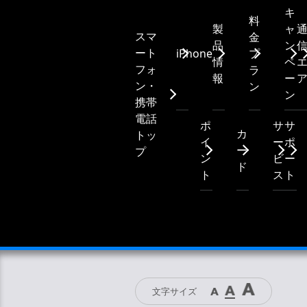
キ
料
製
ャ
スマ
金
品
ン
ート
iPhone
プ
情
ペ
フォ
ラ
報
ー
ン・
ン
ン
携帯
電話
ポ
サ
サ
カ
トッ
イ
ー
ポ
ー
プ
ン
ビ
ー
ド
ト
ス
ト
文字サイズ