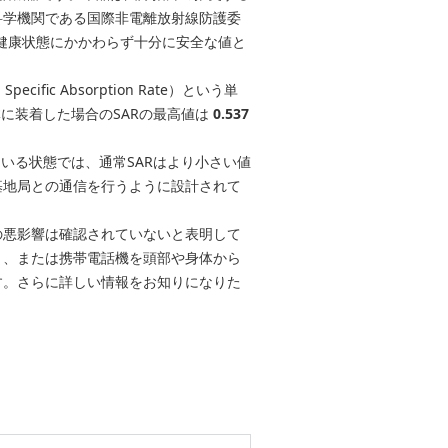
科学機関である国際非電離放射線防護委
や健康状態にかかわらず十分に安全な値と
c Absorption Rate）という単
体に装着した場合のSARの最高値は
0.537
いる状態では、通常SARはより小さい値
基地局との通信を行うように設計されて
の悪影響は確認されていないと表明して
と、または携帯電話機を頭部や身体から
す。さらに詳しい情報をお知りになりた