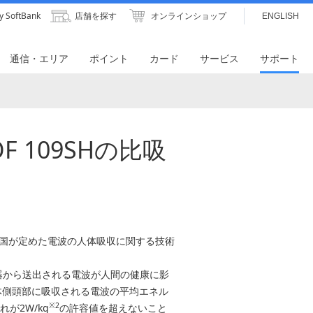
y SoftBank
店舗を探す
オンラインショップ
ENGLISH
通信・エリア
ポイント
カード
サービス
サポート
OF 109SHの比吸
国が定めた電波の人体吸収に関する技術
器から送出される電波が人間の健康に影
体側頭部に吸収される電波の平均エネル
※2
これが2W/kg
の許容値を超えないこと