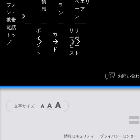
情
ペ
エリ
フォ
ラ
報
ー
ア
ン・
ン
ン
携帯
電話
ポ
サ
サ
カ
トッ
イ
ー
ポ
ー
プ
ン
ビ
ー
ド
ト
ス
ト
お問い合わ
文字サイズ
情報セキュリティ
プライバシーセンター