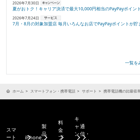
2026年7月30日
夏がおトク！キャリア決済で最大10,000円相当のPayPayポイントプレゼント
2026年7月24日
7月・8月の対象加盟店 毎月いろんなお店でPayPayポイントが貯まる！「スーパーPayPayクーポン
一覧を
ホーム
スマートフォン・携帯電話
サポート
携帯電話機の比吸収率(
キ
料
製
ャ
通
スマ
金
品
ン
信・
ート
iPhone
プ