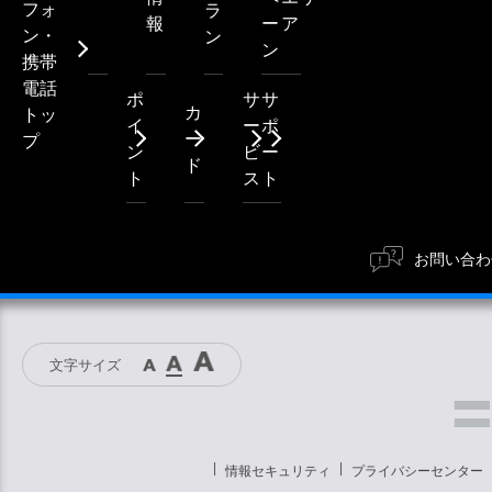
フォ
ラ
報
ー
ア
ン・
ン
ン
携帯
電話
ポ
サ
サ
カ
トッ
イ
ー
ポ
ー
プ
ン
ビ
ー
ド
ト
ス
ト
お問い合わ
文字サイズ
情報セキュリティ
プライバシーセンター