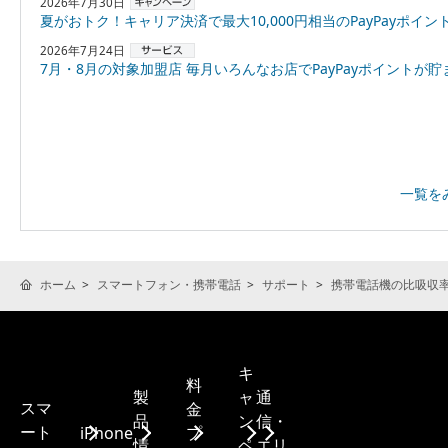
2026年7月30日
夏がおトク！キャリア決済で最大10,000円相当のPayPayポイントプレゼント
2026年7月24日
7月・8月の対象加盟店 毎月いろんなお店でPayPayポイントが貯まる！「スーパーPayPayクーポン
一覧を
ホーム
スマートフォン・携帯電話
サポート
携帯電話機の比吸収率(
キ
料
製
ャ
通
スマ
金
品
ン
信・
ート
iPhone
プ
情
ペ
エリ