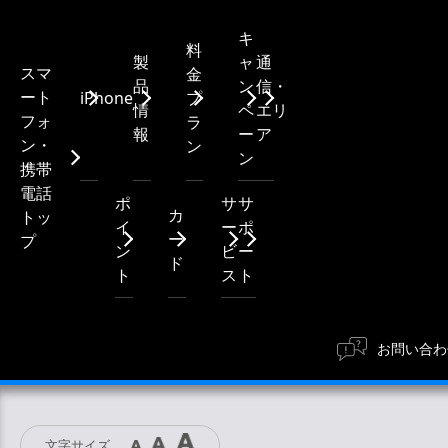
キ
料
製
ャ
通
スマ
金
品
ン
信・
ート
iPhone
プ
情
ペ
エリ
フォ
ラ
報
ー
ア
ン・
ン
ン
携帯
電話
ポ
サ
サ
カ
トッ
イ
ー
ポ
ー
プ
ン
ビ
ー
ド
ト
ス
ト
お問い合わ
文字サイズ