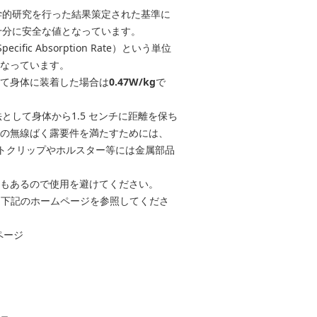
学的研究を行った結果策定された基準に
十分に安全な値となっています。
c Absorption Rate）という単位
gとなっています。
って身体に装着した場合は
0.47W/kg
で
として身体から1.5 センチに距離を保ち
Cの無線ばく露要件を満たすためには、
ルトクリップやホルスター等には金属部品
合もあるので使用を避けてください。
は下記のホームページを参照してくださ
ームページ