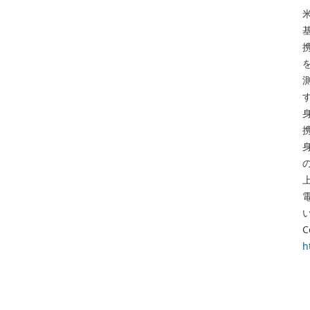
携
C
h