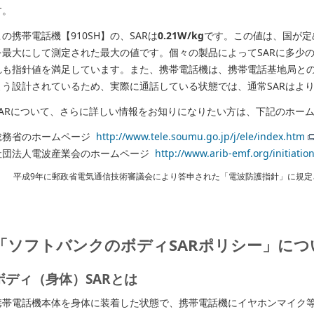
す。
この携帯電話機【910SH】の、SARは
0.21W/kg
です。この値は、国が定
を最大にして測定された最大の値です。個々の製品によってSARに多少
れも指針値を満足しています。また、携帯電話機は、携帯電話基地局と
よう設計されているため、実際に通話している状態では、通常SARはよ
SARについて、さらに詳しい情報をお知りになりたい方は、下記のホー
総務省のホームページ
http://www.tele.soumu.go.jp/j/ele/index.htm
社団法人電波産業会のホームページ
http://www.arib-emf.org/initiation
平成9年に郵政省電気通信技術審議会により答申された「電波防護指針」に規定
「ソフトバンクのボディSARポリシー」につ
ボディ（身体）SARとは
携帯電話機本体を身体に装着した状態で、携帯電話機にイヤホンマイク