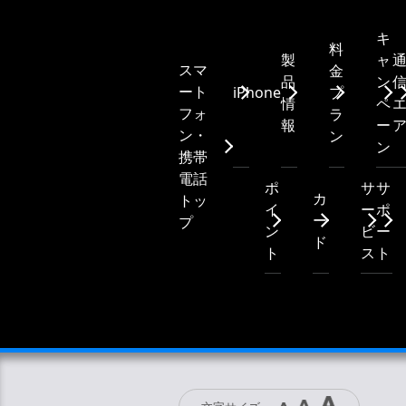
キ
料
製
ャ
スマ
金
品
ン
ート
iPhone
プ
情
ペ
フォ
ラ
報
ー
ン・
ン
ン
携帯
電話
ポ
サ
サ
カ
トッ
イ
ー
ポ
ー
プ
ン
ビ
ー
ド
ト
ス
ト