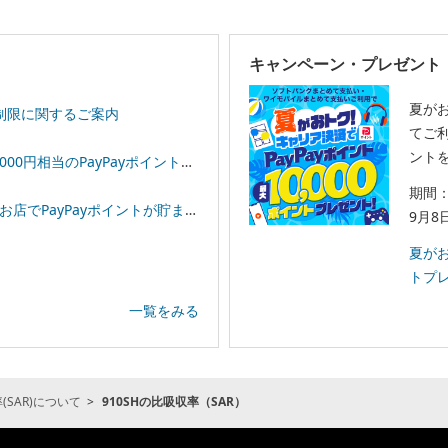
キャンペーン・プレゼント
夏が
制限に関するご案内
てご利
ント
相当のPayPayポイントプレゼント！
期間：
イントが貯まる！「スーパーPayPayクーポン」
9月8
夏がお
トプ
一覧をみる
SAR)について
910SHの比吸収率（SAR）