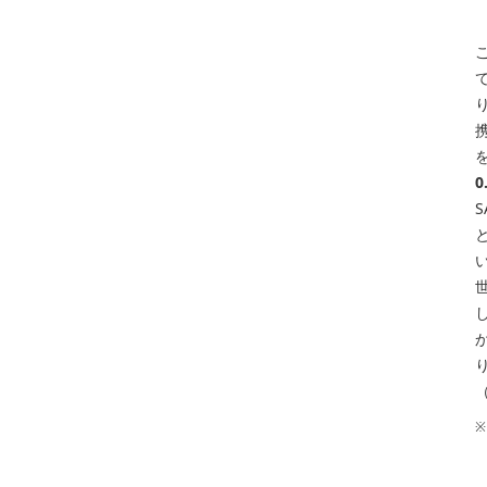
携
0
※