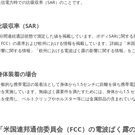
送信電力時での比吸収率（SAR）のことです。
比吸収率（SAR）
6分間連続通話状態で測定した値を掲載しています。ボディSARに関す
（FCC）の基準および欧州における情報を掲載しています。詳細は「米国
影響に関する情報」「欧州における電波ばく露の影響に関する情報」を
身体装着の場合
一般的な携帯電話の装着法として身体から1.5センチに距離を保ち携帯
験を実施しています。無線ばく露要件を満たすためには、身体から1.5 
具を使用し、ベルトクリップやホルスター等には金属部品の含まれてい
「米国連邦通信委員会（FCC）の電波ばく露