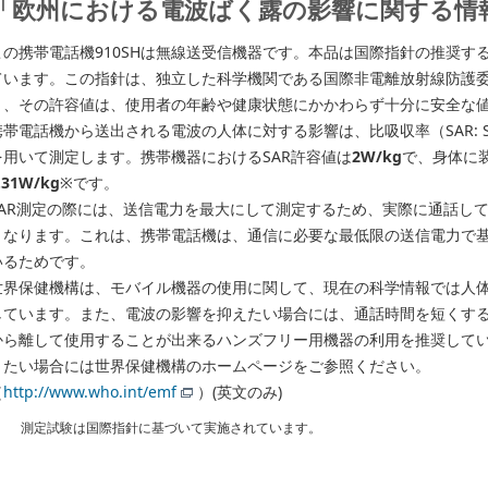
「欧州における電波ばく露の影響に関する情
この携帯電話機910SHは無線送受信機器です。本品は国際指針の推奨す
ています。この指針は、独立した科学機関である国際非電離放射線防護委員
り、その許容値は、使用者の年齢や健康状態にかかわらず十分に安全な
帯電話機から送出される電波の人体に対する影響は、比吸収率（SAR: Specifi
を用いて測定します。携帯機器におけるSAR許容値は
2W/kg
で、身体に
.31W/kg
※です。
SAR測定の際には、送信電力を最大にして測定するため、実際に通話して
となります。これは、携帯電話機は、通信に必要な最低限の送信電力で
いるためです。
世界保健機構は、モバイル機器の使用に関して、現在の科学情報では人
しています。また、電波の影響を抑えたい場合には、通話時間を短くす
から離して使用することが出来るハンズフリー用機器の利用を推奨して
りたい場合には世界保健機構のホームページをご参照ください。
（
http://www.who.int/emf
）(英文のみ)
測定試験は国際指針に基づいて実施されています。