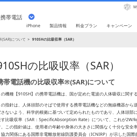
M
・携帯電話
iPhone
製品情報
料金プラン
キャンペーン
(SAR)について
910SHの比吸収率（SAR）
910SHの比吸収率（SAR）
携帯電話機の比吸収率※(SAR)について
この機種【910SH】の携帯電話機は、国が定めた電波の人体吸収に関す
この指針は、人体頭部のそばで使用する携帯電話機などの無線機器から
ぼさないよう、科学的根拠に基づいて定められたものであり、人体頭部
す比吸収率（SAR：SpecificAbsorption Rate）について、これ
す。この指針値は、使用者の年齢や身体の大きさに関係なく十分な安全率
と協力関係にある国際非電離放射線防護委員会（ICNIRP）が示した国