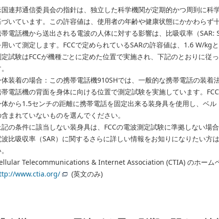
米国連邦通信委員会の指針は、独立した科学機関が定期的かつ周到に科
基づいています。この許容値は、使用者の年齢や健康状態にかかわらず
帯電話機から送出される電波の人体に対する影響は、比吸収率（SAR: Specifi
を用いて測定します。FCCで定められているSARの許容値は、1.6 W/k
測定試験はFCCが機種ごとに定めた位置で実施され、下記のとおりに従
す。
身体装着の場合：この携帯電話機910SHでは、一般的な携帯電話の装着法
携帯電話機の背面を身体に向ける位置で測定試験を実施しています。FC
身体から1.5センチの距離に携帯電話を固定出来る装身具を使用し、ベ
の含まれていないものを選んでください。
上記の条件に該当しない装身具は、FCCの電波測定試験に準拠しない場
電波比吸収率（SAR）に関するさらに詳しい情報をお知りになりたい方
い。
ellular Telecommunications & Internet Association (CTIA) のホ
ttp://www.ctia.org/
(英文のみ)