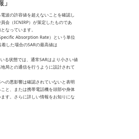
報」
る電波の許容値を超えないことを確認し
会（ICNIRP）が策定したものであ
値となっています。
c Absorption Rate）という単位
装着した場合のSARの最高値は
いる状態では、通常SARはより小さい値
基地局との通信を行うように設計されて
体への悪影響は確認されていないと表明
ること、または携帯電話機を頭部や身体
います。さらに詳しい情報をお知りにな