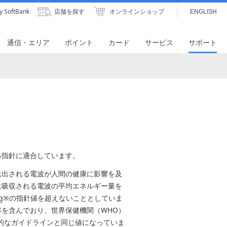
y SoftBank
店舗を探す
オンラインショップ
ENGLISH
通信・エリア
ポイント
カード
サービス
サポート
る指針に適合しています。
送出される電波が人間の健康に影響を及
に吸収される電波の平均エネルギー量を
が2W/kg※の指針値を超えないこととしていま
を含んでおり、世界保健機関（WHO）
際的なガイドラインと同じ値になっていま