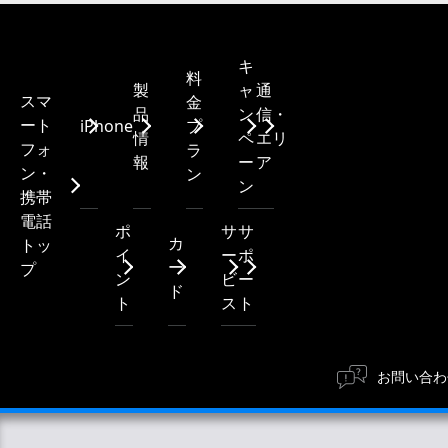
キ
料
製
ャ
通
スマ
金
品
ン
信・
ート
iPhone
プ
情
ペ
エリ
フォ
ラ
報
ー
ア
ン・
ン
ン
携帯
電話
ポ
サ
サ
カ
トッ
イ
ー
ポ
ー
プ
ン
ビ
ー
ド
ト
ス
ト
お問い合わ