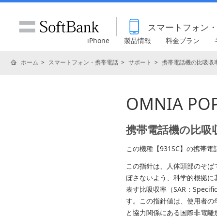
スマートフォン
iPhone
製品情報
料金プラン
ホーム
スマートフォン・携帯電話
サポート
携帯電話機の比吸収率
OMNIA P
携帯電話機の比吸収
この機種【931SC】の携帯
この指針は、人体頭部のそば
ぼさないよう、科学的根拠に
表す比吸収率（SAR：Specif
す。この指針値は、使用者の
と協力関係にある国際非電離放