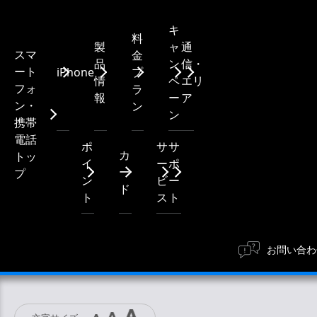
キ
料
製
ャ
通
スマ
金
品
ン
信・
ート
iPhone
プ
情
ペ
エリ
フォ
ラ
報
ー
ア
ン・
ン
ン
携帯
電話
ポ
サ
サ
カ
トッ
イ
ー
ポ
ー
プ
ン
ビ
ー
ド
ト
ス
ト
お問い合わ