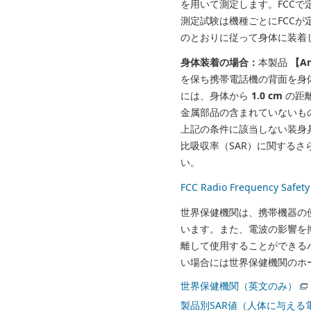
を用いて測定します。FCCで定
測定試験は機種ごとにFCCが
のとおりに従って身体に装着
身体装着の場合：
本製品
【An
を保ち携帯電話機の背面を身
には、身体から
1.0 cm
の距
金属部品の含まれていないも
上記の条件に該当しない装身具
比吸収率（SAR）に関する
い。
FCC Radio Frequency Sa
世界保健機関は、携帯機器の
います。また、電波の影響を
離して使用することができる
い場合には世界保健機関のホ
世界保健機関（英文のみ）
製品別SAR値（人体に与える