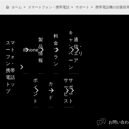
ホーム
スマートフォン・携帯電話
サポート
携帯電話機の比吸収率(
キ
料
製
ャ
通
スマ
金
品
ン
信・
ート
iPhone
プ
情
ペ
エリ
フォ
ラ
報
ー
ア
ン・
ン
ン
携帯
電話
ポ
サ
サ
カ
トッ
イ
ー
ポ
ー
プ
ン
ビ
ー
ド
ト
ス
ト
お問い合わ