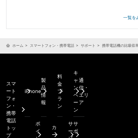
一覧を
ホーム
スマートフォン・携帯電話
サポート
携帯電話機の比吸収率(
キ
料
製
ャ
通
スマ
金
品
ン
信・
ート
iPhone
プ
情
ペ
エリ
フォ
ラ
報
ー
ア
ン・
ン
ン
携帯
電話
ポ
サ
サ
カ
トッ
イ
ー
ポ
ー
プ