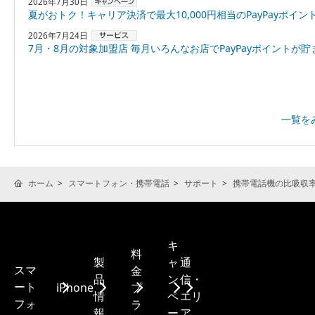
2026年7月30日
夏がおトク！キャリア決済で最大10,000円相当のPayPayポイントプレゼント
2026年7月24日
7月・8月の対象加盟店 毎月いろんなお店でPayPayポイントが貯まる！「スーパーPayPayクーポン
一覧を
ホーム
スマートフォン・携帯電話
サポート
携帯電話機の比吸収率(
キ
料
製
ャ
通
スマ
金
品
ン
信・
ート
iPhone
プ
情
ペ
エリ
フォ
ラ
報
ー
ア