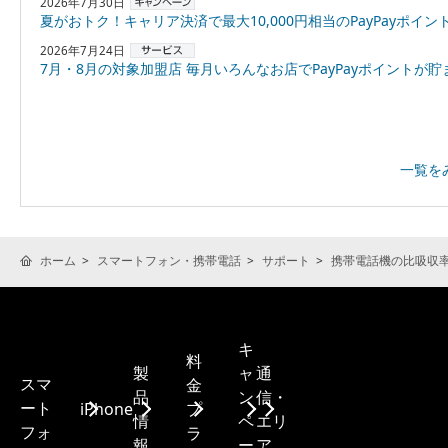
2026年7月30日
夏がおトク！キャリア決済で最大10,000円相当のPayPayポイントプレゼント
2026年7月24日
7月・8月の対象加盟店 毎月いろんなお店でPayPayポイントが貯まる！「スーパーPayPayクーポン
一覧を
ホーム
スマートフォン・携帯電話
サポート
携帯電話機の比吸収率(
キ
料
製
ャ
通
スマ
金
品
ン
信・
ート
iPhone
プ
情
ペ
エリ
フォ
ラ
報
ー
ア