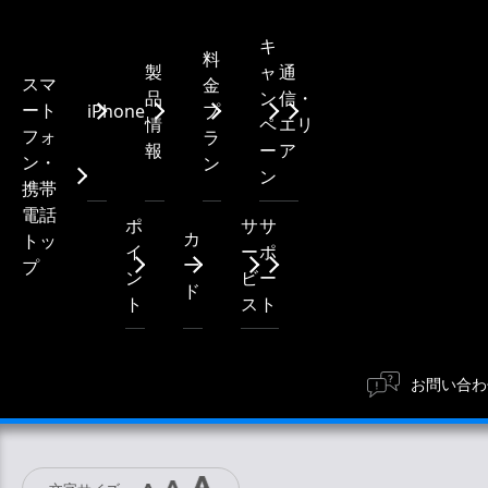
キ
料
製
ャ
通
スマ
金
品
ン
信・
ート
iPhone
プ
情
ペ
エリ
フォ
ラ
報
ー
ア
ン・
ン
ン
携帯
電話
ポ
サ
サ
カ
トッ
イ
ー
ポ
ー
プ
ン
ビ
ー
ド
ト
ス
ト
お問い合わ