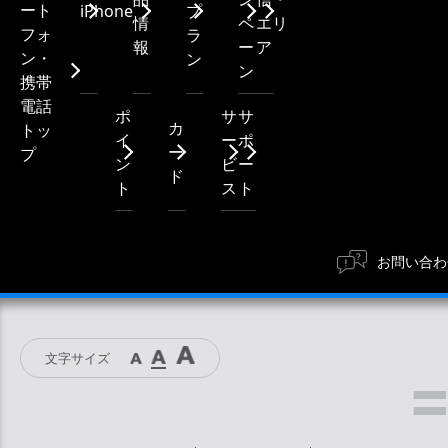
ート
iPhone
プ
情
ペ
エリ
フォ
ラ
報
ー
ア
ン・
ン
ン
携帯
電話
ポ
サ
サ
カ
トッ
イ
ー
ポ
ー
プ
ン
ビ
ー
ド
ト
ス
ト
お問い合わ
文字サイズ