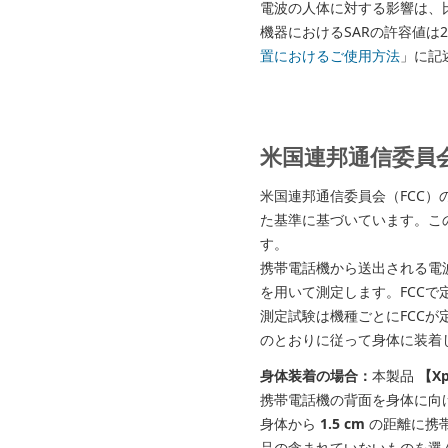
電波の人体に対する影響は、比吸収率
機器におけるSARの許容値は
置におけるご使用方法
」に記
米国連邦通信委員
米国連邦通信委員会（FCC
た基準に基づいています。こ
す。
携帯電話機から送出される電波の人体
を用いて測定します。FCCで定
測定試験は機種ごとにFCCが
のとおりに従って身体に装着
身体装着の場合：
本製品
【Xp
携帯電話機の背面を身体に向
身体から
1.5 cm
の距離に携
品の含まれていないものを選