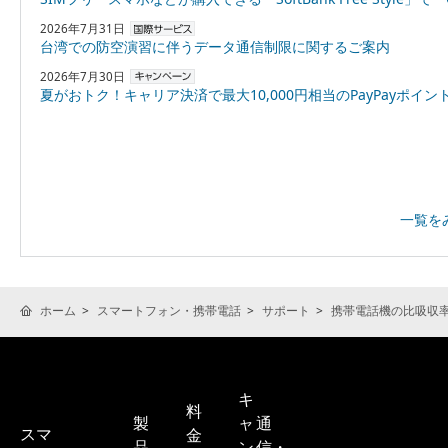
2026年7月31日
台湾での防空演習に伴うデータ通信制限に関するご案内
2026年7月30日
夏がおトク！キャリア決済で最大10,000円相当のPayPayポイントプレゼント
一覧を
ホーム
スマートフォン・携帯電話
サポート
携帯電話機の比吸収率(
キ
料
製
ャ
通
スマ
金
品
ン
信・