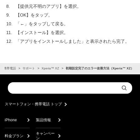
【提供元不明のアプリ】を選択。
【OK】をタップ。
「←」をタップして戻る。
【インストール】を選択。
「アプリをインストールしました」と表示されたら完了。
ン・携帯電話
サポート
Xperia™ XZ
初期設定完了のエラー改善方法（Xperia™ XZ）
Conduct
Submit
a
search
スマートフォン・携帯電話 トップ
iPhone
製品情報
キャンペー
料金プラン
ン