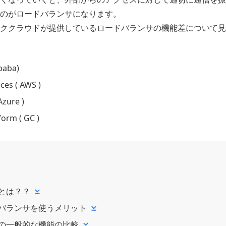
のがロードバランサになります。
ククラウドが提供しているロードバランサの機能差について見
ibaba)
es ( AWS )
Azure )
form ( GC )
とは？？
バランサを使うメリット
の一般的な機能の比較