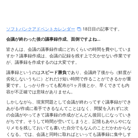
ソフトバンクアドベントカレンダー
18日目の記事です。
会議が終わった後の議事録作成、面倒ですよね...
皆さんは、会議の議事録作成にどれくらいの時間を費やしていま
すか？議事録作成は、会議の記録を残す上で欠かせない作業です
が、議事録を作成するのは大変です。
議事録というのは
スピード勝負
であり、会議終了後から（鮮度が
劣化しないうちに）どれだけ短い時間で作ることができるかが重
要です。しっかり作っても配布が1ヶ月後とか、早くできても内
容が不正確では意味がありません。
しかしながら、現実問題として会議が終わってすぐ議事録ができ
あがる/作成に着手できるなんてことはなく、間髪を入れずに次
の会議がやってきて議事録の作成がどんどん後回しになっていき
がちです。そうして時間が空いてしまうと、記憶もあやふやにな
りメモを残しておいても書いた自分でもなんのことだかわからな
くなる。では、会議と同時に取ればといっても議事録に集中しす