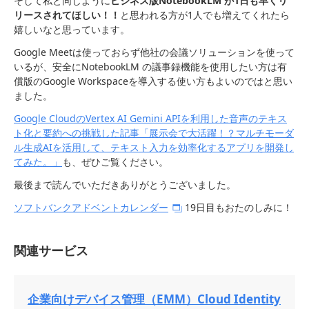
そして私と同じように
ビジネス版NotebookLM が1日も早くリ
リースされてほしい！！
と思われる方が1人でも増えてくれたら
嬉しいなと思っています。
Google Meetは使っておらず他社の会議ソリューションを使って
いるが、安全にNotebookLM の議事録機能を使用したい方は有
償版のGoogle Workspaceを導入する使い方もよいのではと思い
ました。
Google CloudのVertex AI Gemini APIを利用した音声のテキス
ト化と要約への挑戦した記事「展示会で大活躍！？マルチモーダ
ル生成AIを活用して、テキスト入力を効率化するアプリを開発し
てみた。」
も、ぜひご覧ください。
最後まで読んでいただきありがとうございました。
ソフトバンクアドベントカレンダー
19日目もおたのしみに！
関連サービス
企業向けデバイス管理（EMM）Cloud Identity