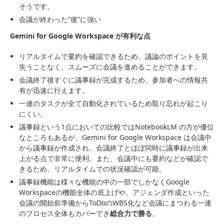
そうです。
会議が終わった”後”に強い
Gemini for Google Workspace が有利な点
リアルタイムで要約を確認できるため、議論のポイントを見
失うことなく、スムーズに会議を進めることができます。
会議終了後すぐに議事録が完成するため、参加者への情報共
有が迅速に行えます。
一連のタスクが全て自動化されているため取り忘れが起こり
にくい。
議事録という1点においての比較ではNotebookLM の方が優位
なところもあるが、Gemini for Google Workspace は会議中
から議事録が作成され、会議終了とほぼ同時に議事録が出来
上がる点で非常に便利。また、会議中にも要約などが確認で
きるため、リアルタイムでの状況確認が可能。
議事録機能は様々な機能の中の一部でしかなくGoogle
Workspaceの機能全体の底上げや、アジェンダ作成といった
会議の開始前準備からToDoのWBS化など会議にまつわる一連
のプロセス全体もカバーでき
総合力で勝る
。