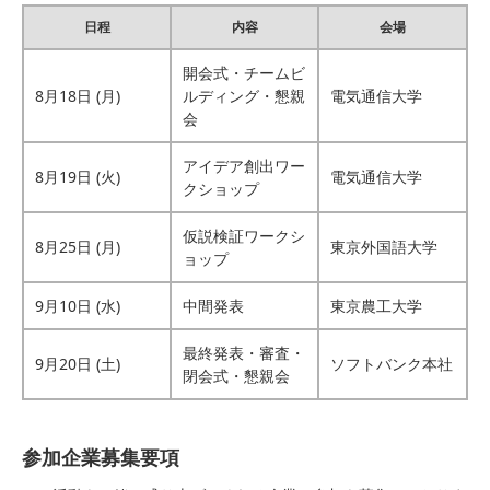
日程
内容
会場
開会式・チームビ
8月18日 (月)
ルディング・懇親
電気通信大学
会
アイデア創出ワー
8月19日 (火)
電気通信大学
クショップ
仮説検証ワークシ
8月25日 (月)
東京外国語大学
ョップ
9月10日 (水)
中間発表
東京農工大学
最終発表・審査・
9月20日 (土)
ソフトバンク本社
閉会式・懇親会
参加企業募集要項