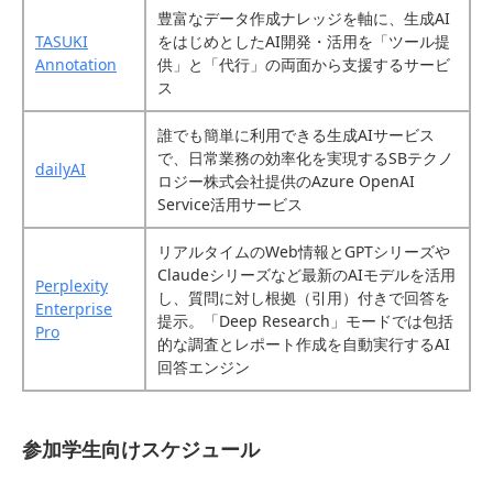
豊富なデータ作成ナレッジを軸に、生成AI
TASUKI
をはじめとしたAI開発・活用を「ツール提
Annotation
供」と「代行」の両面から支援するサービ
ス
誰でも簡単に利用できる生成AIサービス
で、日常業務の効率化を実現するSBテクノ
dailyAI
ロジー株式会社提供のAzure OpenAI
Service活用サービス
リアルタイムのWeb情報とGPTシリーズや
Claudeシリーズなど最新のAIモデルを活用
Perplexity
し、質問に対し根拠（引用）付きで回答を
Enterprise
提示。「Deep Research」モードでは包括
Pro
的な調査とレポート作成を自動実行するAI
回答エンジン
参加学生向けスケジュール