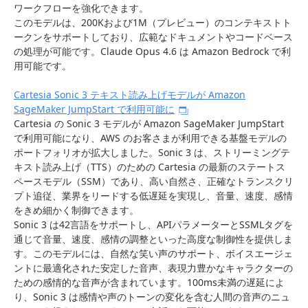
ワークフローを強化できます。
このモデルは、200Kおよび1M（プレビュー）のコンテキストト
ークンをサポートしており、広範なドキュメントやコードベース
の処理が可能です。Claude Opus 4.6 は Amazon Bedrock で利
用可能です。
Cartesia Sonic 3 テキスト読み上げモデルが Amazon
SageMaker JumpStart で利用可能に
Cartesia の Sonic 3 モデルが Amazon SageMaker JumpStart
で利用可能になり、AWS のお客さまが利用できる基盤モデルの
ポートフォリオが拡大しました。Sonic 3 は、ストリーミングテ
キスト読み上げ（TTS）のための Cartesia の最新のステートス
ペースモデル（SSM）であり、高い自然さ、正確なトランスクリ
プト追従、業界をリードする低遅延を実現し、音量、速度、感情
をきめ細かく制御できます。
Sonic 3 は42言語をサポートし、APIパラメーターとSSMLタグを
通じて音量、速度、感情の調整といった高度な制御性を提供しま
す。このモデルには、自然な笑い声のサポート、ボイスエージェ
ントに最適化された安定した音声、表現力豊かなキャラクターの
ための感情的な音声が含まれています。100ms未満の遅延によ
り、Sonic 3 は感情や声のトーンの変化を含む人間の音声のニュ