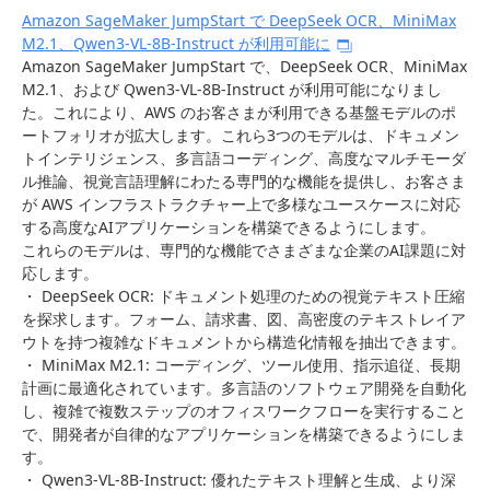
Amazon SageMaker JumpStart で DeepSeek OCR、MiniMax
M2.1、Qwen3-VL-8B-Instruct が利用可能に
Amazon SageMaker JumpStart で、DeepSeek OCR、MiniMax
M2.1、および Qwen3-VL-8B-Instruct が利用可能になりまし
た。これにより、AWS のお客さまが利用できる基盤モデルのポ
ートフォリオが拡大します。これら3つのモデルは、ドキュメン
トインテリジェンス、多言語コーディング、高度なマルチモーダ
ル推論、視覚言語理解にわたる専門的な機能を提供し、お客さま
が AWS インフラストラクチャー上で多様なユースケースに対応
する高度なAIアプリケーションを構築できるようにします。
これらのモデルは、専門的な機能でさまざまな企業のAI課題に対
応します。
・ DeepSeek OCR: ドキュメント処理のための視覚テキスト圧縮
を探求します。フォーム、請求書、図、高密度のテキストレイア
ウトを持つ複雑なドキュメントから構造化情報を抽出できます。
・ MiniMax M2.1: コーディング、ツール使用、指示追従、長期
計画に最適化されています。多言語のソフトウェア開発を自動化
し、複雑で複数ステップのオフィスワークフローを実行すること
で、開発者が自律的なアプリケーションを構築できるようにしま
す。
・ Qwen3-VL-8B-Instruct: 優れたテキスト理解と生成、より深