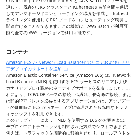
CreateComputeEnvironment API と AWS Batch コンソールを
通じて、既存の EKS クラスターと Kubernetes 名前空間を選択
してアンマネージドコンピューティング環境を作成し、kubectl
ラベリングを使用して EKS ノードをコンピューティング環境に
関連付けることができます。この機能は、AWS Batch が利用可
能な全ての AWS リージョンで利用可能です。
コンテナ
Amazon ECS が Network Load Balancer のリニアおよびカナリ
アデプロイのサポートを追加
Amazon Elastic Container Service (Amazon ECS) は、Network
Load Balancer (NLB) を使用する ECS サービスのリニアおよび
カナリアデプロイ戦略のネーティブサポートを発表しました。こ
れにより、TCP/UDPベースの接続、低遅延、長寿命の接続、また
は静的IPアドレスを必要とするアプリケーションは、アップデー
トの展開時に ECS からネーティブに管理された段階的なトラフ
ィックシフトを利用できます。
このアップデートにより、NLB を使用する ECS のお客さまは、
デプロイ中にトラフィックを制御された方法でシフトできます。
例えば、トラフィックを段階的に移動させたり、ロールアウトを