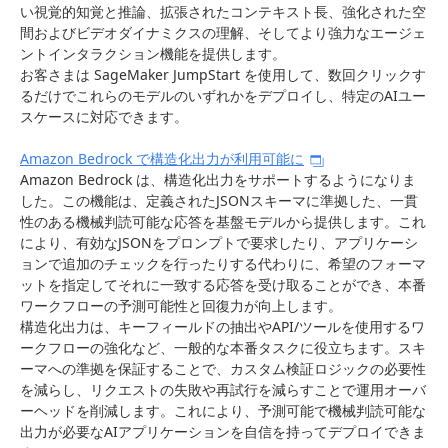
い視覚的知覚と推論、拡張されたコンテキスト長、強化された空
間およびビデオダイナミクスの理解、そしてより強力なエージェ
ントインタラクション機能を提供します。
お客さまは SageMaker JumpStart を使用して、数回クリックす
るだけでこれらのモデルのいずれかをデプロイし、特定のAIユー
スケースに対応できます。
Amazon Bedrock で構造化出力が利用可能に
Amazon Bedrock は、構造化出力をサポートするようになりま
した。この機能は、定義されたJSONスキーマに準拠した、一貫
性のある機械判読可能な応答を基盤モデルから提供します。これ
により、有効なJSONをプロンプトで要求したり、アプリケーシ
ョンで追加のチェックを行ったりする代わりに、希望のフォーマ
ットを指定してそれに一致する応答を受け取ることができ、本番
ワークフローの予測可能性と回復力が向上します。
構造化出力は、キーフィールドの抽出やAPI/ツールを使用するワ
ークフローの強化など、一般的な本番タスクに役立ちます。スキ
ーマへの準拠を保証することで、カスタム検証ロジックの必要性
を減らし、リクエストの失敗や再試行を減らすことで運用オーバ
ーヘッドを削減します。これにより、予測可能で機械判読可能な
出力が必要なAIアプリケーションを自信を持ってデプロイできま