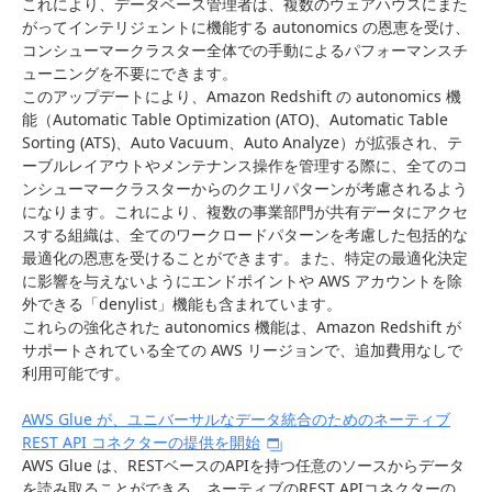
これにより、データベース管理者は、複数のウェアハウスにまた
がってインテリジェントに機能する autonomics の恩恵を受け、
コンシューマークラスター全体での手動によるパフォーマンスチ
ューニングを不要にできます。
このアップデートにより、Amazon Redshift の autonomics 機
能（Automatic Table Optimization (ATO)、Automatic Table
Sorting (ATS)、Auto Vacuum、Auto Analyze）が拡張され、テ
ーブルレイアウトやメンテナンス操作を管理する際に、全てのコ
ンシューマークラスターからのクエリパターンが考慮されるよう
になります。これにより、複数の事業部門が共有データにアクセ
スする組織は、全てのワークロードパターンを考慮した包括的な
最適化の恩恵を受けることができます。また、特定の最適化決定
に影響を与えないようにエンドポイントや AWS アカウントを除
外できる「denylist」機能も含まれています。
これらの強化された autonomics 機能は、Amazon Redshift が
サポートされている全ての AWS リージョンで、追加費用なしで
利用可能です。
AWS Glue が、ユニバーサルなデータ統合のためのネーティブ
REST API コネクターの提供を開始
AWS Glue は、RESTベースのAPIを持つ任意のソースからデータ
を読み取ることができる、ネーティブのREST APIコネクターの