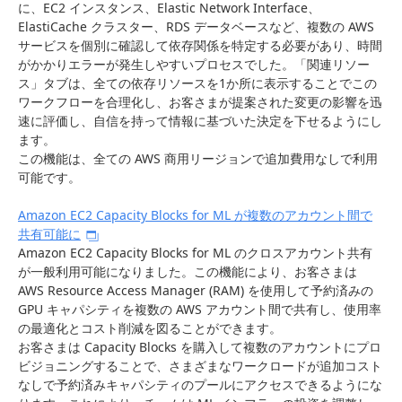
に、EC2 インスタンス、Elastic Network Interface、
ElastiCache クラスター、RDS データベースなど、複数の AWS
サービスを個別に確認して依存関係を特定する必要があり、時間
がかかりエラーが発生しやすいプロセスでした。「関連リソー
ス」タブは、全ての依存リソースを1か所に表示することでこの
ワークフローを合理化し、お客さまが提案された変更の影響を迅
速に評価し、自信を持って情報に基づいた決定を下せるようにし
ます。
この機能は、全ての AWS 商用リージョンで追加費用なしで利用
可能です。
Amazon EC2 Capacity Blocks for ML が複数のアカウント間で
共有可能に
Amazon EC2 Capacity Blocks for ML のクロスアカウント共有
が一般利用可能になりました。この機能により、お客さまは
AWS Resource Access Manager (RAM) を使用して予約済みの
GPU キャパシティを複数の AWS アカウント間で共有し、使用率
の最適化とコスト削減を図ることができます。
お客さまは Capacity Blocks を購入して複数のアカウントにプロ
ビジョニングすることで、さまざまなワークロードが追加コスト
なしで予約済みキャパシティのプールにアクセスできるようにな