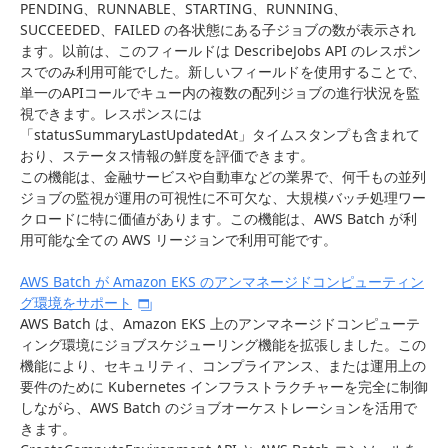
PENDING、RUNNABLE、STARTING、RUNNING、
SUCCEEDED、FAILED の各状態にある子ジョブの数が表示され
ます。以前は、このフィールドは DescribeJobs API のレスポン
スでのみ利用可能でした。新しいフィールドを使用することで、
単一のAPIコールでキュー内の複数の配列ジョブの進行状況を監
視できます。レスポンスには
「statusSummaryLastUpdatedAt」タイムスタンプも含まれて
おり、ステータス情報の鮮度を評価できます。
この機能は、金融サービスや自動車などの業界で、何千もの並列
ジョブの監視が運用の可視性に不可欠な、大規模バッチ処理ワー
クロードに特に価値があります。この機能は、AWS Batch が利
用可能な全ての AWS リージョンで利用可能です。
AWS Batch が Amazon EKS のアンマネージドコンピューティン
グ環境をサポート
AWS Batch は、Amazon EKS 上のアンマネージドコンピューテ
ィング環境にジョブスケジューリング機能を拡張しました。この
機能により、セキュリティ、コンプライアンス、または運用上の
要件のために Kubernetes インフラストラクチャーを完全に制御
しながら、AWS Batch のジョブオーケストレーションを活用で
きます。