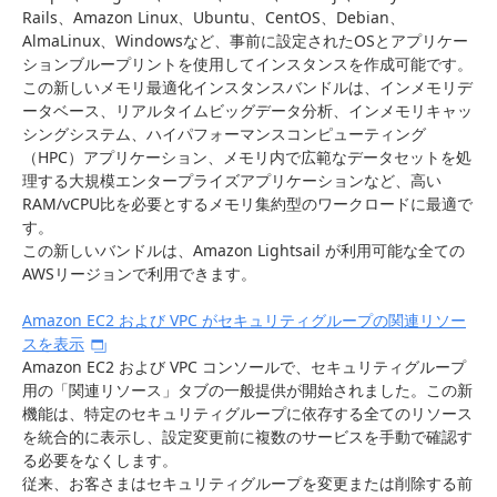
Rails、Amazon Linux、Ubuntu、CentOS、Debian、
AlmaLinux、Windowsなど、事前に設定されたOSとアプリケー
ションブループリントを使用してインスタンスを作成可能です。
この新しいメモリ最適化インスタンスバンドルは、インメモリデ
ータベース、リアルタイムビッグデータ分析、インメモリキャッ
シングシステム、ハイパフォーマンスコンピューティング
（HPC）アプリケーション、メモリ内で広範なデータセットを処
理する大規模エンタープライズアプリケーションなど、高い
RAM/vCPU比を必要とするメモリ集約型のワークロードに最適で
す。
この新しいバンドルは、Amazon Lightsail が利用可能な全ての
AWSリージョンで利用できます。
Amazon EC2 および VPC がセキュリティグループの関連リソー
スを表示
Amazon EC2 および VPC コンソールで、セキュリティグループ
用の「関連リソース」タブの一般提供が開始されました。この新
機能は、特定のセキュリティグループに依存する全てのリソース
を統合的に表示し、設定変更前に複数のサービスを手動で確認す
る必要をなくします。
従来、お客さまはセキュリティグループを変更または削除する前