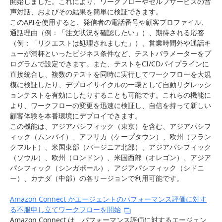
開始しました。これにより、ワークフローやセルフサービスの音
声対話、およびその結果を簡単に検証できます。
このAPIを使用すると、発信者の電話番号や顧客プロファイル、
通話理由（例：「注文状況を確認したい」）、期待される応答
（例：「リクエストは処理されました」）、営業時間外や通話キ
ューが満杯といったビジネス条件など、テストパラメーターをプ
ログラムで設定できます。また、テストをCI/CDパイプラインに
直接統合し、複数のテストを同時に実行してワークフローを大規
模に検証したり、デプロイサイクルの一環として自動リグレッシ
ョンテストを有効にしたりすることも可能です。これらの機能に
より、ワークフローの変更を迅速に検証し、自信を持って新しい
顧客体験を本番環境にデプロイできます。
この機能は、アジアパシフィック（東京）を含む、アジアパシフ
ィック（ムンバイ）、アフリカ（ケープタウン）、欧州（フラン
クフルト）、米国東部（バージニア北部）、アジアパシフィック
（ソウル）、欧州（ロンドン）、米国西部（オレゴン）、アジア
パシフィック（シンガポール）、アジアパシフィック（シドニ
ー）、カナダ（中部）の各リージョンで利用可能です。
Amazon Connect がエージェントのパフォーマンス評価に対す
る不服申し立てワークフローを開始
Amazon Connect は、パフォーマンス評価に対するエージェン