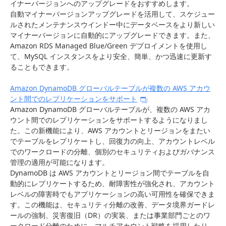
イナーバージョンへのアップグレードをおすすめします。
自動マイナーバージョンアップグレードを活用して、スケジュー
ルされたメンテナンスウインドー中にデータベースをより新しい
マイナーバージョンに自動的にアップグレードできます。また、
Amazon RDS Managed Blue/Green デプロイメントを使用し
て、MySQL インスタンスをより安全、簡単、かつ迅速に更新す
ることもできます。
Amazon DynamoDB グローバルテーブルが複数の AWS アカウ
ント間でのレプリケーションをサポート
Amazon DynamoDB グローバルテーブルが、複数の AWS アカ
ウント間でのレプリケーションをサポートするようになりまし
た。この新機能により、AWS アカウントとリージョンをまたい
でテーブルをレプリケートし、回復力の向上、アカウントレベル
でのワークロードの分離、個別のセキュリティおよびガバナンス
管理の適用が可能になります。
DynamoDB は AWS アカウントとリージョン間でテーブルを自
動的にレプリケートするため、耐障害性が強化され、アカウント
レベルの障害時でもアプリケーションの高い可用性を確保できま
す。この機能は、セキュリティ分離の改善、データ境界ガードレ
ールの強制、災害復旧（DR）の実装、または事業部門ごとのワ
ークロード分離のために、マルチアカウント戦略を採用したり