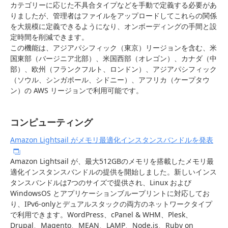
カテゴリーに応じた不具合タイプなどを手動で定義する必要があ
りましたが、管理者はファイルをアップロードしてこれらの関係
を大規模に定義できるようになり、オンボーディングの手間と設
定時間を削減できます。
この機能は、アジアパシフィック（東京）リージョンを含む、米
国東部（バージニア北部）、米国西部（オレゴン）、カナダ（中
部）、欧州（フランクフルト、ロンドン）、アジアパシフィック
（ソウル、シンガポール、シドニー）、アフリカ（ケープタウ
ン）の AWS リージョンで利用可能です。
コンピューティング
Amazon Lightsail がメモリ最適化インスタンスバンドルを発表
Amazon Lightsail が、最大512GBのメモリを搭載したメモリ最
適化インスタンスバンドルの提供を開始しました。新しいインス
タンスバンドルは7つのサイズで提供され、Linux および
WindowsOS とアプリケーションブループリントに対応してお
り、IPv6-onlyとデュアルスタックの両方のネットワークタイプ
で利用できます。WordPress、cPanel & WHM、Plesk、
Drupal、Magento、MEAN、LAMP、Node.js、Ruby on