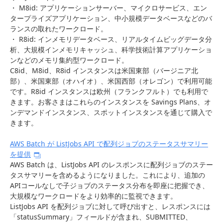
・ M8id: アプリケーションサーバー、マイクロサービス、エン
タープライズアプリケーション、中小規模データベースなどのバ
ランスの取れたワークロード。
・ R8id: インメモリデータベース、リアルタイムビッグデータ分
析、大規模インメモリキャッシュ、科学技術計算アプリケーショ
ンなどのメモリ集約型ワークロード。
C8id、M8id、R8id インスタンスは米国東部（バージニア北
部）、米国東部（オハイオ）、米国西部（オレゴン）で利用可能
です。R8id インスタンスは欧州（フランクフルト）でも利用で
きます。お客さまはこれらのインスタンスを Savings Plans、オ
ンデマンドインスタンス、スポットインスタンスを通じて購入で
きます。
AWS Batch が ListJobs API で配列ジョブのステータスサマリー
を提供
AWS Batch は、ListJobs API のレスポンスに配列ジョブのステー
タスサマリーを含めるようになりました。これにより、追加の
APIコールなしで子ジョブのステータス分布を即座に把握でき、
大規模なワークロードをより効率的に監視できます。
ListJobs API を配列ジョブに対して呼び出すと、レスポンスには
「statusSummary」フィールドが含まれ、SUBMITTED、