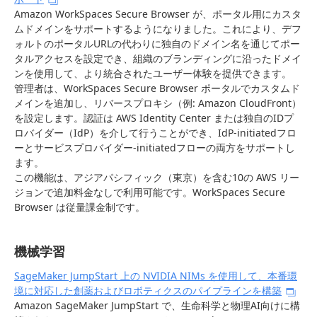
Amazon WorkSpaces Secure Browser が、ポータル用にカスタ
ムドメインをサポートするようになりました。これにより、デフ
ォルトのポータルURLの代わりに独自のドメイン名を通じてポー
タルアクセスを設定でき、組織のブランディングに沿ったドメイ
ンを使用して、より統合されたユーザー体験を提供できます。
管理者は、WorkSpaces Secure Browser ポータルでカスタムド
メインを追加し、リバースプロキシ（例: Amazon CloudFront）
を設定します。認証は AWS Identity Center または独自のIDプ
ロバイダー（IdP）を介して行うことができ、IdP-initiatedフロ
ーとサービスプロバイダー-initiatedフローの両方をサポートし
ます。
この機能は、アジアパシフィック（東京）を含む10の AWS リー
ジョンで追加料金なしで利用可能です。WorkSpaces Secure
Browser は従量課金制です。
機械学習
SageMaker JumpStart 上の NVIDIA NIMs を使用して、本番環
境に対応した創薬およびロボティクスのパイプラインを構築
Amazon SageMaker JumpStart で、生命科学と物理AI向けに構