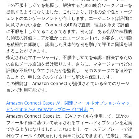
トの不服申し立てを把握し、解決するための統合ワークフローを
提供するようになりました。これにより、評価の公平性とエージ
ェントのエンゲージメントが向上します。エージェントは評価に
同意できない場合、Connect のUI内で直接、理由を添えて評価
に不服を申し立てることができます。例えば、ある会話で積極的
な傾聴の評価スコアが低かったエージェントは、お客さまの問題
を積極的に傾聴し、認識した具体的な例を挙げて評価に異議を唱
えることができます。
指定されたマネージャーは、不服申し立てを確認・解決するため
の自動メール通知を受け取ります。さらに、マネージャーはどの
評価が不服申し立てされたかを監視し、そのステータスを追跡す
ることで、申し立てのタイムリーな解決を保証します。
この機能は、Amazon Connect が提供されている全てのリージ
ョンで利用可能です。
Amazon Connect Cases が、関連フィールドオプションをマッ
ピングするためのCSVアップロードに対応
Amazon Connect Cases は、CSVファイルを使用して、ほかの
フィールド値に基づいて表示されるフィールドオプションを定義
できるようになりました。これにより、ケーステンプレートで複
雑なフィールドの関連付けを簡単に設定できます。従来は、製品