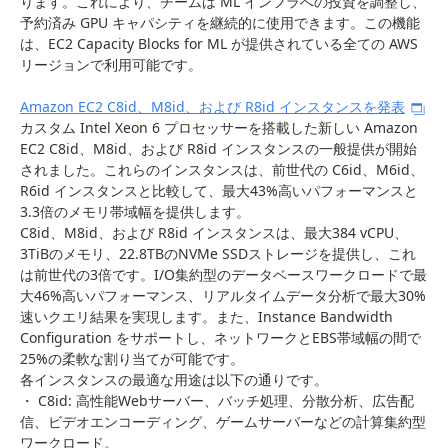
ります。これにより、チームは ML インフラへの投資を調整し、
予約済み GPU キャパシティを継続的に使用できます。この機能
は、EC2 Capacity Blocks for ML が提供されている全ての AWS
リージョンで利用可能です。
Amazon EC2 C8id、M8id、および R8id インスタンスを発表
カスタム Intel Xeon 6 プロセッサーを搭載した新しい Amazon
EC2 C8id、M8id、および R8id インスタンスの一般提供が開始
されました。これらのインスタンスは、前世代の C6id、M6id、
R6id インスタンスと比較して、最大43%高いパフォーマンスと
3.3倍のメモリ帯域幅を提供します。
C8id、M8id、および R8id インスタンスは、最大384 vCPU、
3TiBのメモリ、22.8TBのNVMe SSDストレージを提供し、これ
は前世代の3倍です。I/O集約型のデータベースワークロードで最
大46%高いパフォーマンス、リアルタイムデータ分析で最大30%
速いクエリ結果を実現します。また、Instance Bandwidth
Configuration をサポートし、ネットワークとEBS帯域幅の間で
25%の柔軟な割り当てが可能です。
各インスタンスの最適な用途は以下の通りです。
・ C8id: 高性能Webサーバー、バッチ処理、分散分析、広告配
信、ビデオエンコーディング、ゲームサーバーなどの計算集約型
ワークロード。