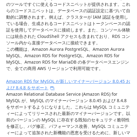
のツールですぐに使えるコードスニペットが提供されます。これ
らのコードスニペットは、データベースの認証設定に基づいて自
動的に調整されます。例えば、クラスターが IAM 認証を使用し
ている場合、生成されるコードスニペットはトークンベースの認
証を使用してデータベースに接続します。また、コンソール体験
には統合された CloudShell アクセスも含まれており、RDS コン
ソール内から直接データベースに接続できます。
この機能は、Amazon Aurora PostgreSQL、Amazon Aurora
MySQL、Amazon RDS for PostgreSQL、Amazon RDS for
MySQL、Amazon RDS for MariaDB の各データベースエンジン
で、全ての商用 AWS リージョンで利用可能です。
Amazon RDS for MySQL が新しいマイナーバージョン 8.0.45 お
よび 8.4.8 をサポート
Amazon Relational Database Service (Amazon RDS) for
MySQL が、MySQL のマイナーバージョン 8.0.45 および 8.4.8
をサポートするようになりました。これらは MySQL コミュニテ
ィーによってリリースされた最新のマイナーバージョンです。以
前のバージョンの MySQL に存在する既知のセキュリティ脆弱性
を修正し、バグ修正、パフォーマンス改善、MySQL コミュニテ
ィーによって追加された新機能の恩恵を受けるために、新しいマ