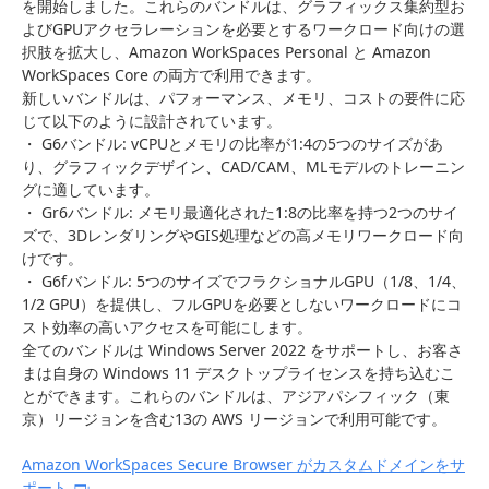
を開始しました。これらのバンドルは、グラフィックス集約型お
よびGPUアクセラレーションを必要とするワークロード向けの選
択肢を拡大し、Amazon WorkSpaces Personal と Amazon
WorkSpaces Core の両方で利用できます。
新しいバンドルは、パフォーマンス、メモリ、コストの要件に応
じて以下のように設計されています。
・ G6バンドル: vCPUとメモリの比率が1:4の5つのサイズがあ
り、グラフィックデザイン、CAD/CAM、MLモデルのトレーニン
グに適しています。
・ Gr6バンドル: メモリ最適化された1:8の比率を持つ2つのサイ
ズで、3DレンダリングやGIS処理などの高メモリワークロード向
けです。
・ G6fバンドル: 5つのサイズでフラクショナルGPU（1/8、1/4、
1/2 GPU）を提供し、フルGPUを必要としないワークロードにコ
スト効率の高いアクセスを可能にします。
全てのバンドルは Windows Server 2022 をサポートし、お客さ
まは自身の Windows 11 デスクトップライセンスを持ち込むこ
とができます。これらのバンドルは、アジアパシフィック（東
京）リージョンを含む13の AWS リージョンで利用可能です。
Amazon WorkSpaces Secure Browser がカスタムドメインをサ
ポート