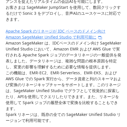
アンスを捉えたリアルタイムの会話AIを可能にします。
お客さまは SageMaker JumpStart を使用して、数回クリックす
るだけで Sonic 3 をデプロイし、音声AIのユースケースに対応で
きます。
Apache Spark のリネージが IDC ベースのドメイン向け
Amazon SageMaker Unified Studio で利用可能に
Amazon SageMaker は、IDCベースのドメイン向け SageMaker
Unified Studio において、Amazon EMR および AWS Glue で実
行される Apache Spark ジョブのデータリネージの一般提供を発
表しました。データリネージは、複雑な問題の根本原因を特定
し、変更の影響を理解するために必要な情報を提供します。
この機能は、EMR-EC2、EMR-Serverless、EMR-EKS、および
AWS Glue での Spark 実行から、データ資産と列のスキーマおよ
び変換のリネージキャプチャーをサポートします。このリネージ
は、SageMaker Unified Studio でグラフとして視覚的に探索し
たり、APIを使用してクエリしたりできます。また、リネージを
使用して Spark ジョブの履歴全体で変換を比較することもでき
ます。
Spark リネージは、既存の全ての SageMaker Unified Studio リ
ージョンで利用可能です。