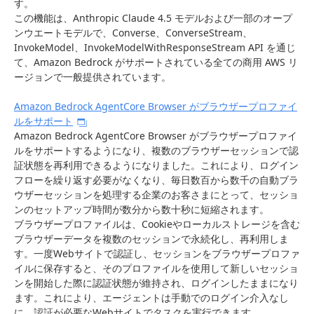
す。
この機能は、Anthropic Claude 4.5 モデルおよび一部のオープ
ンウエートモデルで、Converse、ConverseStream、
InvokeModel、InvokeModelWithResponseStream API を通じ
て、Amazon Bedrock がサポートされている全ての商用 AWS リ
ージョンで一般提供されています。
Amazon Bedrock AgentCore Browser がブラウザープロファイ
ルをサポート
Amazon Bedrock AgentCore Browser がブラウザープロファイ
ルをサポートするようになり、複数のブラウザーセッションで認
証状態を再利用できるようになりました。これにより、ログイン
フローを繰り返す必要がなくなり、毎日数百から数千の自動ブラ
ウザーセッションを処理する企業のお客さまにとって、セッショ
ンのセットアップ時間が数分から数十秒に短縮されます。
ブラウザープロファイルは、Cookieやローカルストレージを含む
ブラウザーデータを複数のセッションで永続化し、再利用しま
す。一度Webサイトで認証し、セッションをブラウザープロファ
イルに保存すると、そのプロファイルを使用して新しいセッショ
ンを開始した際に認証状態が維持され、ログインしたままになり
ます。これにより、エージェントは手動でのログイン介入なし
に、認証が必要なWebサイトでタスクを実行できます。