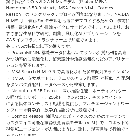
築された4つの NVIDIA NIMs モデル（ProteinMPNN、
Nemotron-3.5B-Instruct、MSA Search NIM、Cosmos
Reason）のワンクリックデプロイが可能になりました。NVIDIA
NIM™ は、最新のAIモデルを迅速にデプロイするための、事前に
構築・最適化された推論マイクロサービスです。これにより、お
客さまは生命科学研究、創薬、具現化AIアプリケーションを
AWS インフラストラクチャー上で加速できます。
各モデルの特長は以下の通りです。
・ ProteinMPNN: 構造データに基づいてタンパク質配列を高速
かつ効率的に最適化し、酵素設計や治療薬開発などのアプリケー
ションを変革します。
・ MSA Search NIM: GPUで高速化された多重配列アラインメン
ト（MSA）をサポートし、クエリのアミノ酸配列と類似した配列
をタンパク質配列データベースから検索します。
・ Nemotron-3.5B-Instruct: 高い推論性能、ネーティブなツー
ル呼び出しサポート、256kトークンのコンテキストウインドー
による拡張コンテキスト処理を提供し、マルチエージェントワー
クフローや科学的・数学的推論分析に最適です。
・ Cosmos Reason: 物理AIとロボティクスのためのオープンで
カスタマイズ可能な推論視覚言語モデル（VLM）で、ロボットや
視覚AIエージェントが人間のように推論し、現実世界で行動でき
るようにします。