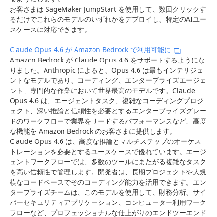
お客さまは SageMaker JumpStart を使用して、数回クリックす
るだけでこれらのモデルのいずれかをデプロイし、特定のAIユー
スケースに対応できます。
Claude Opus 4.6 が Amazon Bedrock で利用可能に
Amazon Bedrock が Claude Opus 4.6 をサポートするようにな
りました。Anthropic によると、Opus 4.6 は最もインテリジェ
ントなモデルであり、コーディング、エンタープライズエージェ
ント、専門的な作業において世界最高のモデルです。Claude
Opus 4.6 は、エージェントタスク、複雑なコーディングプロジ
ェクト、深い推論と信頼性を必要とするエンタープライズグレー
ドのワークフローで業界をリードするパフォーマンスなど、高度
な機能を Amazon Bedrock のお客さまに提供します。
Claude Opus 4.6 は、高度な推論とマルチステップのオーケス
トレーションを必要とするユースケースで優れています。エージ
ェントワークフローでは、多数のツールにまたがる複雑なタスク
を高い信頼性で管理します。開発者は、長期プロジェクトや大規
模なコードベースでそのコーディング能力を活用できます。エン
タープライズチームは、このモデルを使用して、財務分析、サイ
バーセキュリティアプリケーション、コンピューター利用ワーク
フローなど、プロフェッショナルな仕上がりのエンドツーエンド