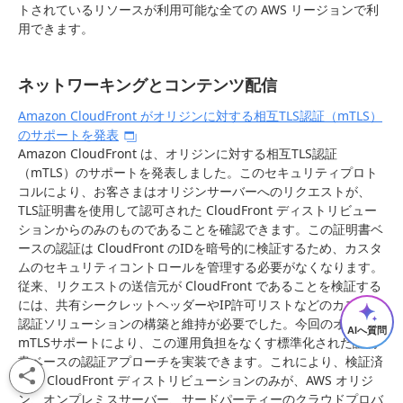
トされているリソースが利用可能な全ての AWS リージョンで利
用できます。
ネットワーキングとコンテンツ配信
Amazon CloudFront がオリジンに対する相互TLS認証（mTLS）
のサポートを発表
Amazon CloudFront は、オリジンに対する相互TLS認証
（mTLS）のサポートを発表しました。このセキュリティプロト
コルにより、お客さまはオリジンサーバーへのリクエストが、
TLS証明書を使用して認可された CloudFront ディストリビュー
ションからのみのものであることを確認できます。この証明書ベ
ースの認証は CloudFront のIDを暗号的に検証するため、カスタ
ムのセキュリティコントロールを管理する必要がなくなります。
従来、リクエストの送信元が CloudFront であることを検証する
には、共有シークレットヘッダーやIP許可リストなどのカスタム
認証ソリューションの構築と維持が必要でした。今回のオリジン
AIへ質問
mTLSサポートにより、この運用負担をなくす標準化された証明
書ベースの認証アプローチを実装できます。これにより、検証済
みの CloudFront ディストリビューションのみが、AWS オリジ
ン、オンプレミスサーバー、サードパーティーのクラウドプロバ