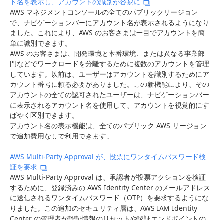
ト名を表示し、アカウントの識別が容易に
AWS マネジメントコンソールの全てのパブリックリージョン
で、ナビゲーションバーにアカウント名が表示されるようになり
ました。これにより、AWS のお客さまは一目でアカウントを簡
単に識別できます。
AWS のお客さまは、開発環境と本番環境、または異なる事業部
門などでワークロードを分離するために複数のアカウントを管理
しています。以前は、ユーザーはアカウントを識別するためにア
カウント番号に頼る必要がありました。この新機能により、その
アカウントの全ての認可されたユーザーは、ナビゲーションバー
に表示されるアカウント名を使用して、アカウントを視覚的にす
ばやく区別できます。
アカウント名の表示機能は、全てのパブリック AWS リージョン
で追加費用なしで利用できます。
AWS Multi-Party Approval が、投票にワンタイムパスワード検
証を要求
AWS Multi-Party Approval は、承認者が投票アクションを検証
するために、登録済みの AWS Identity Center のメールアドレス
に送信されるワンタイムパスワード（OTP）を要求するようにな
りました。この追加のセキュリティ層は、AWS IAM Identity
Center の管理者が認証情報のリセットや認証エンドポイントの