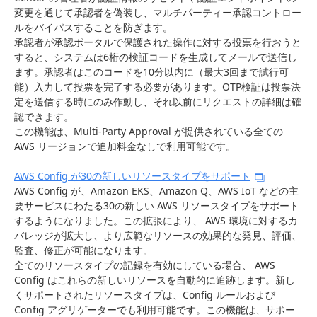
変更を通じて承認者を偽装し、マルチパーティー承認コントロー
ルをバイパスすることを防ぎます。
承認者が承認ポータルで保護された操作に対する投票を行おうと
すると、システムは6桁の検証コードを生成してメールで送信し
ます。承認者はこのコードを10分以内に（最大3回まで試行可
能）入力して投票を完了する必要があります。OTP検証は投票決
定を送信する時にのみ作動し、それ以前にリクエストの詳細は確
認できます。
この機能は、Multi-Party Approval が提供されている全ての
AWS リージョンで追加料金なしで利用可能です。
AWS Config が30の新しいリソースタイプをサポート
AWS Config が、Amazon EKS、Amazon Q、AWS IoT などの主
要サービスにわたる30の新しい AWS リソースタイプをサポート
するようになりました。この拡張により、 AWS 環境に対するカ
バレッジが拡大し、より広範なリソースの効果的な発見、評価、
監査、修正が可能になります。
全てのリソースタイプの記録を有効にしている場合、 AWS
Config はこれらの新しいリソースを自動的に追跡します。新し
くサポートされたリソースタイプは、Config ルールおよび
Config アグリゲーターでも利用可能です。この機能は、サポー