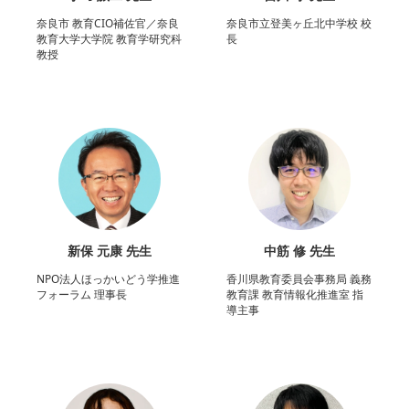
奈良市 教育CIO補佐官／奈良
奈良市立登美ヶ丘北中学校 校
教育大学大学院 教育学研究科
長
教授
新保 元康 先生
中筋 修 先生
NPO法人ほっかいどう学推進
香川県教育委員会事務局 義務
フォーラム 理事長
教育課 教育情報化推進室 指
導主事