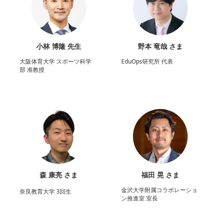
小林 博隆 先生
野本 竜哉 さま
大阪体育大学 スポーツ科学
EduOps研究所 代表
部 准教授
森 康亮 さま
福田 晃 さま
金沢大学附属コラボレーショ
奈良教育大学 3回生
ン推進室 室長