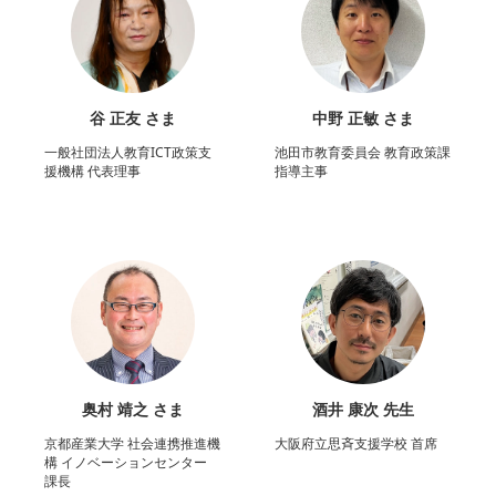
谷 正友 さま
中野 正敏 さま
一般社団法人教育ICT政策支
池田市教育委員会 教育政策課
援機構 代表理事
指導主事
奥村 靖之 さま
酒井 康次 先生
京都産業大学 社会連携推進機
大阪府立思斉支援学校 首席
構 イノベーションセンター
課長