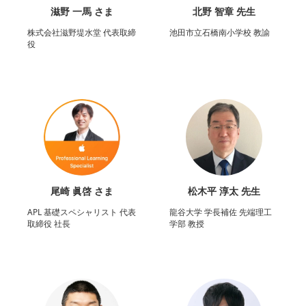
滋野 一馬 さま
北野 智章 先生
株式会社滋野堤水堂 代表取締
池田市立石橋南小学校 教諭
役
尾崎 眞啓 さま
松木平 淳太 先生
APL 基礎スペシャリスト 代表
龍谷大学 学長補佐 先端理工
取締役 社長
学部 教授