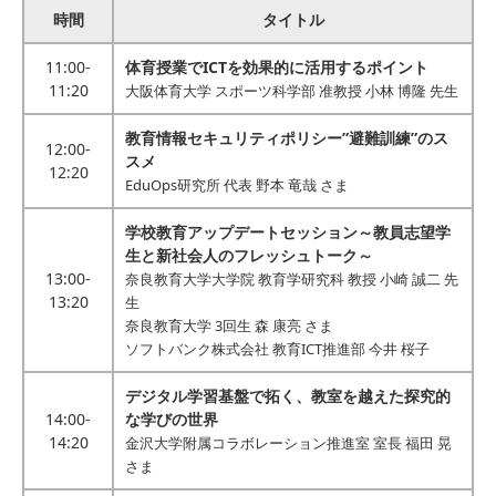
時間
タイトル
11:00-
体育授業でICTを効果的に活用するポイント
11:20
大阪体育大学 スポーツ科学部 准教授 小林 博隆 先生
教育情報セキュリティポリシー”避難訓練”のス
12:00-
スメ
12:20
EduOps研究所 代表 野本 竜哉 さま
学校教育アップデートセッション～教員志望学
生と新社会人のフレッシュトーク～
13:00-
奈良教育大学大学院 教育学研究科 教授 小崎 誠二 先
13:20
生
奈良教育大学 3回生 森 康亮 さま
ソフトバンク株式会社 教育ICT推進部 今井 桜子
デジタル学習基盤で拓く、教室を越えた探究的
14:00-
な学びの世界
14:20
金沢大学附属コラボレーション推進室 室長 福田 晃
さま