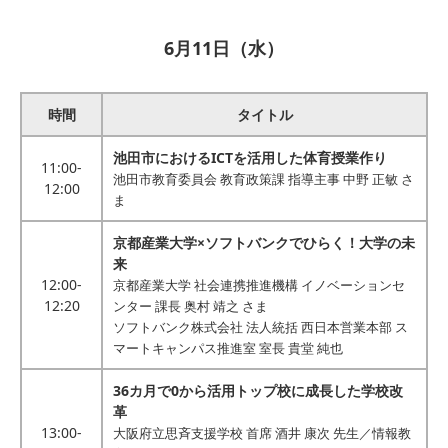
6月11日（水）
時間
タイトル
池田市におけるICTを活用した体育授業作り
11:00-
池田市教育委員会 教育政策課 指導主事 中野 正敏 さ
12:00
ま
京都産業大学×ソフトバンクでひらく！大学の未
来
12:00-
京都産業大学 社会連携推進機構 イノベーションセ
12:20
ンター 課長 奥村 靖之 さま
ソフトバンク株式会社 法人統括 西日本営業本部 ス
マートキャンパス推進室 室長 貴堂 純也
36カ月で0から活用トップ校に成長した学校改
革
13:00-
大阪府立思斉支援学校 首席 酒井 康次 先生／情報教