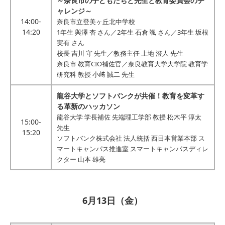
～奈良市の子どもたちと先生と教育委員会のチ
ャレンジ～
14:00-
奈良市立登美ヶ丘北中学校
14:20
1年生 與澤 杏 さん／2年生 石倉 颯 さん／3年生 坂根
実有 さん
校長 吉川 守 先生／教務主任 上地 澄人 先生
奈良市 教育CIO補佐官／奈良教育大学大学院 教育学
研究科 教授 小﨑 誠二 先生
龍谷大学とソフトバンクが共催！教育を変革す
る革新のハッカソン
龍谷大学 学長補佐 先端理工学部 教授 松木平 淳太
15:00-
先生
15:20
ソフトバンク株式会社 法人統括 西日本営業本部 ス
マートキャンパス推進室 スマートキャンパスディレ
クター 山本 雄亮
6月13日（金）