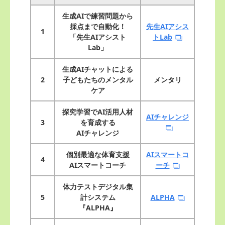
生成AIで練習問題から
採点まで自動化！
先生AIアシス
1
「先生AIアシスト
トLab
Lab」
生成AIチャットによる
2
子どもたちのメンタル
メンタリ
ケア
探究学習でAI活用人材
AIチャレンジ
3
を育成する
AIチャレンジ
個別最適な体育支援
AIスマートコ
4
AIスマートコーチ
ーチ
体力テストデジタル集
5
計システム
ALPHA
『ALPHA』