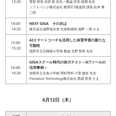
13:20
育部 部長 吉田 新 先生／教諭 宮本 徳満 先生
ソフトバンク株式会社 教育ICT推進部 課長 松本 勇
二郎
14:00-
NEXT GIGA その次は
14:20
株式会社滋野堤水堂 代表取締役 滋野 一馬 さま
AIスマートコーチを活用した体育学習の新たな
15:00-
可能性
15:20
池田市立石橋南小学校 教諭 北野 智章 先生
GIGAスクール時代の体力テスト～ICTツールの
16:00-
活用事例～
16:20
加西市立北条小学校 理科専科 小菅 健史 先生
Pestalozzi Technology株式会社 西原 昇吾 さま
6月12日（木）