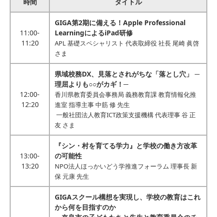
時間
タイトル
GIGA第2期に備える！Apple Professional
11:00-
LearningによるiPad研修
11:20
APL 基礎スペシャリスト 代表取締役 社長 尾崎 眞啓
さま
県域校務DX、見落とされがちな「落とし穴」 ─
理屈よりも○○がカギ！─
12:00-
香川県教育委員会事務局 義務教育課 教育情報化推
12:20
進室 指導主事 中筋 修 先生
一般社団法人教育ICT政策支援機構 代表理事 谷 正
友 さま
『シン・村を育てる学力』と学校の働き方改革
13:00-
の可能性
13:20
NPO法人ほっかいどう学推進フォーラム 理事長 新
保 元康 先生
GIGAスクール構想を実現し、学校の教育はこれ
から何を目指すのか