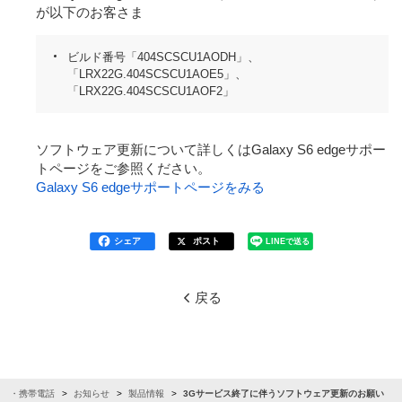
が以下のお客さま
ビルド番号「404SCSCU1AODH」、
「LRX22G.404SCSCU1AOE5」、
「LRX22G.404SCSCU1AOF2」
ソフトウェア更新について詳しくはGalaxy S6 edgeサポー
トページをご参照ください。
Galaxy S6 edgeサポートページをみる
シェア
ポスト
LINEで送る
戻る
ォン・携帯電話
お知らせ
製品情報
3Gサービス終了に伴うソフトウェア更新のお願い