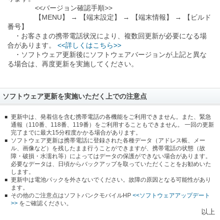
<<バージョン確認手順>>
【MENU】 → 【端末設定】 → 【端末情報】 → 【ビルド
番号】
・お客さまの携帯電話状況により、複数回更新が必要になる場
合があります。
<<詳しくはこちら>>
・ソフトウェア更新後にソフトウェアバージョンが上記と異な
る場合は、再度更新を実施してください。
ソフトウェア更新を実施いただく上での注意点
更新中は、発着信を含む携帯電話の各機能をご利用できません。また、緊急
通報（110番、118番、119番）をご利用することもできません。 一回の更新
完了までに最大15分程度かかる場合があります。
ソフトウェア更新は携帯電話に登録された各種データ（アドレス帳、メー
ル、画像など）を残したまま行うことができますが、携帯電話の状態（故
障・破損・水濡れ等）によってはデータの保護ができない場合があります。
必要なデータは、日頃からバックアップを取っていただくことをお勧めいた
します。
更新中は電池パックを外さないでください。故障の原因となる可能性があり
ます。
その他のご注意点はソフトバンクモバイルHP
<<ソフトウェアアップデート
>>
をご確認ください。
以上