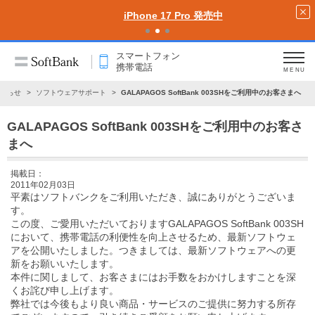
iPhone 17 Pro 発売中
スマートフォン
携帯電話
MENU
知らせ
ソフトウェアサポート
GALAPAGOS SoftBank 003SHをご利用中のお客さまへ
GALAPAGOS SoftBank 003SHをご利用中のお客さ
まへ
掲載日：
2011年02月03日
平素はソフトバンクをご利用いただき、誠にありがとうございま
す。
この度、ご愛用いただいておりますGALAPAGOS SoftBank 003SH
において、携帯電話の利便性を向上させるため、最新ソフトウェ
アを公開いたしました。つきましては、最新ソフトウェアへの更
新をお願いいたします。
本件に関しまして、お客さまにはお手数をおかけしますことを深
くお詫び申し上げます。
弊社では今後もより良い商品・サービスのご提供に努力する所存