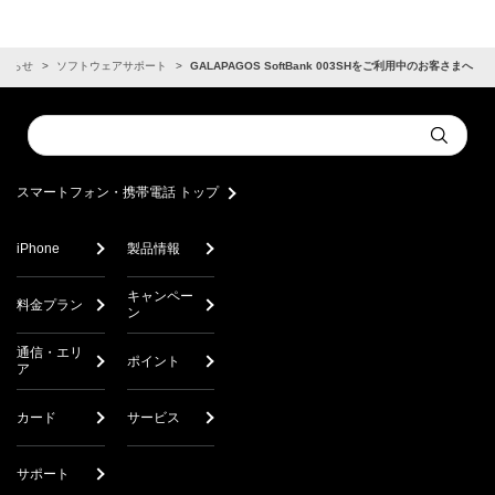
知らせ
ソフトウェアサポート
GALAPAGOS SoftBank 003SHをご利用中のお客さまへ
Conduct
Submit
a
search
スマートフォン・携帯電話 トップ
iPhone
製品情報
キャンペー
料金プラン
ン
通信・エリ
ポイント
ア
カード
サービス
サポート