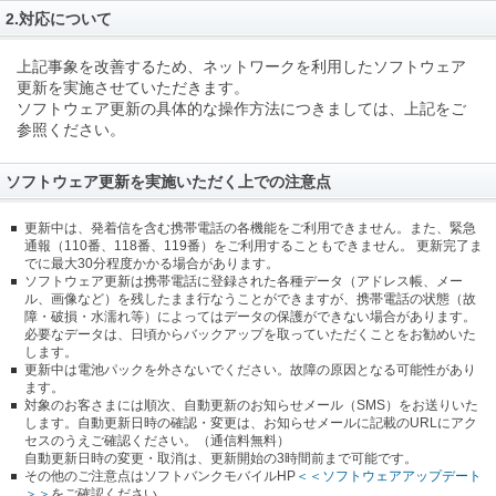
2.対応について
上記事象を改善するため、ネットワークを利用したソフトウェア
更新を実施させていただきます。
ソフトウェア更新の具体的な操作方法につきましては、上記をご
参照ください。
ソフトウェア更新を実施いただく上での注意点
更新中は、発着信を含む携帯電話の各機能をご利用できません。また、緊急
通報（110番、118番、119番）をご利用することもできません。 更新完了ま
でに最大30分程度かかる場合があります。
ソフトウェア更新は携帯電話に登録された各種データ（アドレス帳、メー
ル、画像など）を残したまま行なうことができますが、携帯電話の状態（故
障・破損・水濡れ等）によってはデータの保護ができない場合があります。
必要なデータは、日頃からバックアップを取っていただくことをお勧めいた
します。
更新中は電池パックを外さないでください。故障の原因となる可能性があり
ます。
対象のお客さまには順次、自動更新のお知らせメール（SMS）をお送りいた
します。自動更新日時の確認・変更は、お知らせメールに記載のURLにアク
セスのうえご確認ください。（通信料無料）
自動更新日時の変更・取消は、更新開始の3時間前まで可能です。
その他のご注意点はソフトバンクモバイルHP
＜＜ソフトウェアアップデート
＞＞
をご確認ください。