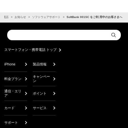
帯電話
お知らせ
ソフトウェアサポート
SoftBank 001SC をご利 用中のお客さまへ
Conduct
Submit
a
search
スマートフォン・携帯電話 トップ
iPhone
製品情報
キャンペー
料金プラン
ン
通信・エリ
ポイント
ア
カード
サービス
サポート