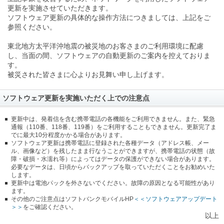
更新を実施させていただきます。
ソフトウェア更新の具体的な操作方法につきましては、上記をご
参照ください。
東北地方太平洋沖地震の被災地のお客さまのご利用環境に配慮
し、当面の間、ソフトウェアの自動更新のご案内を控えておりま
す。
被災された皆さまに心よりお見舞い申し上げます。
ソフトウェア更新を実施いただく上での注意点
更新中は、発着信を含む携帯電話の各機能をご利用できません。また、緊急
通報（110番、118番、119番）をご利用することもできません。更新完了ま
でに最大10分程度かかる場合があります。
ソフトウェア更新は携帯電話に登録された各種データ（アドレス帳、メー
ル、画像など）を残したまま行なうことができますが、携帯電話の状態（故
障・破損・水濡れ等）によってはデータの保護ができない場合があります。
必要なデータは、日頃からバックアップを取っていただくことをお勧めいた
します。
更新中は電池パックを外さないでください。故障の原因となる可能性があり
ます。
その他のご注意点はソフトバンクモバイルHP
＜＜ソフトウェアアップデート
＞＞
をご確認ください。
以上