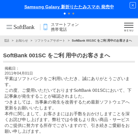
Samsung Galaxy 新折りたたみスマホ 発売中
スマートフォン
携帯電話
MENU
帯電話
お知らせ
ソフトウェアサポート
SoftBank 001SC をご利 用中のお客さまへ
SoftBank 001SC をご利 用中のお客さまへ
掲載日：
2011年04月01日
平素はソフトバンクをご利用いただき、誠にありがとうございま
す。
この度、ご愛用いただいておりますSoftBank 001SCにおいて、下
記事象が発生することが確認されました。
つきましては、当事象の発生を改善するため最新ソフトウェアへ
更新をお願いいたします。
本件に関しまして、お客さまにはお手数をおかけしますことを深
くお詫び申し上げます。弊社では今後もより良い商品・サービス
のご提供に努力する所存でございますので、引き続きご愛顧をお
願い申し上げます。