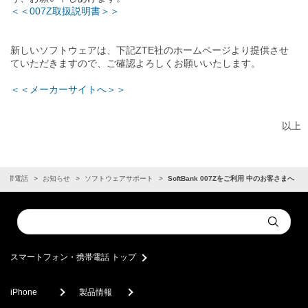
＜＜007Z取扱説明書＞＞
新しいソフトウェアは、下記ZTE社のホームページより提供させ
ていただきますので、ご確認よろしくお願いいたします。
＜＜メーカーサイトへ＞＞
以上
・携帯電話
お知らせ
ソフトウェアサポート
SoftBank 007Zをご利用 中のお客さまへ
Conduct
Submit
a
search
スマートフォン・携帯電話 トップ
iPhone
製品情報