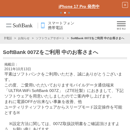
iPhone 17 Pro 発売中
スマートフォン
携帯電話
MENU
・携帯電話
お知らせ
ソフトウェアサポート
SoftBank 007Zをご利用 中のお客さまへ
SoftBank 007Zをご利用 中のお客さまへ
掲載日：
2011年10月13日
平素はソフトバンクをご利用いただき、誠にありがとうございま
す。
この度、ご愛用いただいておりますモバイルデータ通信端末
「ULTRA WiFi SoftBank 007Z」（ZTE社製）におきまして、下記
ソフトウェアを用意いたしましたのでご案内申し上げます。
まれに電源OFFが出来ない事象を改善、他
ユーティリティソフトウェアからスリープモード設定操作を可能
とする※
※設定方法に関しては、007Z取扱説明書をご確認頂けますよ
う、お願い申しあげます。