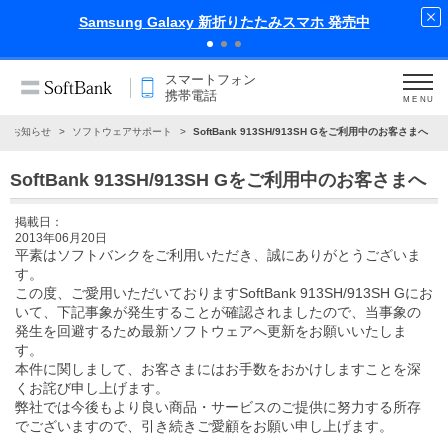
Samsung Galaxy 新折りたたみスマホ 発売中
スマートフォン
携帯電話
MENU
お知らせ
ソフトウェアサポート
SoftBank 913SH/913SH Gをご利用中のお客さまへ
SoftBank 913SH/913SH Gをご利用中のお客さまへ
掲載日：
2013年06月20日
平素はソフトバンクをご利用いただき、誠にありがとうございま
す。
この度、ご愛用いただいておりますSoftBank 913SH/913SH Gにお
いて、下記事象が発生することが確認されましたので、当事象の
発生を回避するため最新ソフトウェアへ更新をお願いいたしま
す。
本件に関しまして、お客さまにはお手数をおかけしますことを深
くお詫び申し上げます。
弊社では今後もより良い商品・サービスのご提供に努力する所存
でございますので、引き続きご愛顧をお願い申し上げます。