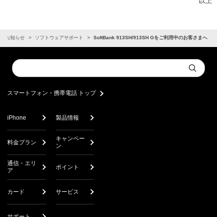
以上
お知らせ
ソフトウェアサポート
SoftBank 913SH/913SH Gをご利用中のお客さまへ
Conduct
Submit
a
search
スマートフォン・携帯電話 トップ
iPhone
製品情報
キャンペー
料金プラン
ン
通信・エリ
ポイント
ア
カード
サービス
サポート