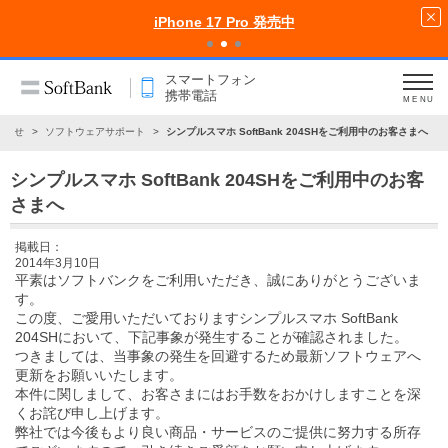
iPhone 17 Pro 発売中
スマートフォン
携帯電話
MENU
知らせ
ソフトウェアサポート
シンプルスマホ SoftBank 204SHをご利用中のお客さまへ
シンプルスマホ SoftBank 204SHをご利用中のお客
さまへ
掲載日：
2014年3月10日
平素はソフトバンクをご利用いただき、誠にありがとうございま
す。
この度、ご愛用いただいておりますシンプルスマホ SoftBank
204SHにおいて、下記事象が発生することが確認されました。
つきましては、当事象の発生を回避するため最新ソフトウェアへ
更新をお願いいたします。
本件に関しまして、お客さまにはお手数をおかけしますことを深
くお詫び申し上げます。
弊社では今後もより良い商品・サービスのご提供に努力する所存