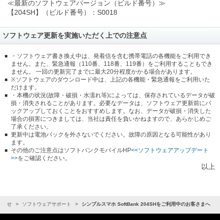
≪最新のソフトウェアバージョン（ビルド番号）≫
【204SH】（ビルド番号）：S0018
ソフトウェア更新を実施いただく上での注意点
・ソフトウェア書き換え中は、発着信を含む携帯電話の各機能をご利用でき
ません。また、緊急通報（110番、118番、119番）をご利用することもでき
ません。 一回の更新完了までに最大20分程度かかる場合があります。
※ソフトウェアのダウンロード中は、上記の各機能・緊急通報をご利用いた
だけます。
・本機の状況(故障・破損・水濡れ等)によっては、保存されているデータが破
損・消失されることがあります。必要なデータは、ソフトウェア更新前にバ
ックアップしておくことをおすすめします。なお、データが破損・消失した
場合の損害につきましては、当社は責任を負いかねますので、あらかじめご
了承ください。
更新中は電池パックを外さないでください。故障の原因となる可能性があり
ます。
その他のご注意点はソフトバンクモバイルHP
<<ソフトウェアアップデート
>>
をご確認ください。
以上
知らせ
ソフトウェアサポート
シンプルスマホ SoftBank 204SHをご利用中のお客さまへ